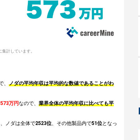
に集計しています。
で、
ノダの平均年収は平均的な数値であることがわ
は
573万円
なので、
業界全体の平均年収に比べても平
は、ノダは全体で
2523位
、その他製品内で
51位
となっ