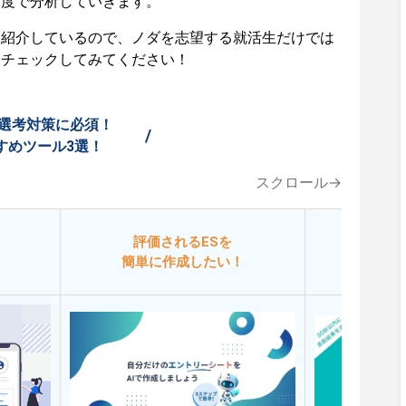
角度で分析していきます。
も紹介しているので、ノダを志望する就活生だけでは
ひチェックしてみてください！
選考対策に必須！
/
すめツール3選！
スクロール→
評価されるESを
今
簡単に作成したい！
添削