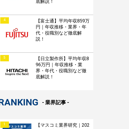
底解説！
4
【富士通】平均年収859万
円｜年収推移・業界・年
代・役職別など徹底解
説！
5
【日立製作所】平均年収8
96万円｜年収推移・業
界・年代・役職別など徹
底解説！
RANKING
- 業界記事 -
1
【マスコミ業界研究｜202