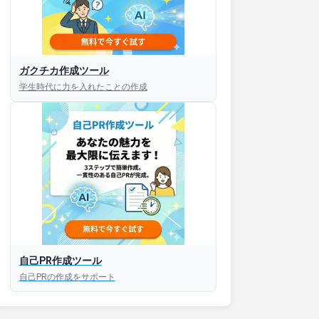
接対策アプリ【無料】
ガクチカ作成ツール
学生時代に力を入れたことの作成
以内にあなたのESを添削
以内にあなただけのESを
対話して面接練習ができ
S版はこちら
自己PR作成ツール
roid版はこちら
自己PRの作成をサポート