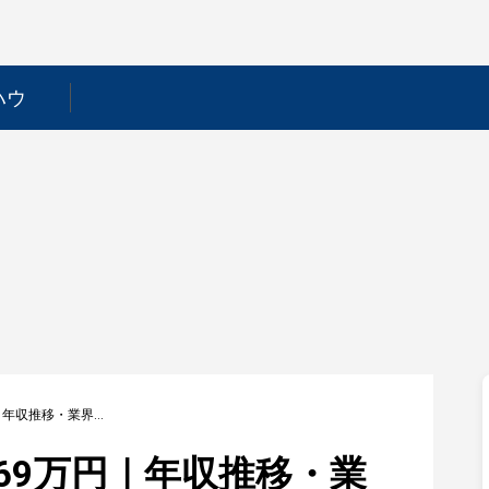
ハウ
【ノダ】平均年収569万円｜年収推移・業界・年代・役職別など徹底解説！
69万円｜年収推移・業