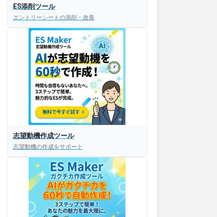
ES添削ツール
エントリーシートの添削・改善
すぐESを
志望動機作成ツール
してほしい！
志望動機の作成をサポート