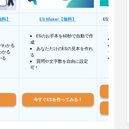
無料】
ES Maker【無料】
ES添削・面
ESのお手本を60秒で自動で作
30秒
成
がわかる
30秒
あなただけのESの見本を作れ
わかる
作成
る
かる
AIと
質問や文字数を自由に設定
る
可！
iO
今すぐESを作ってみる！
And