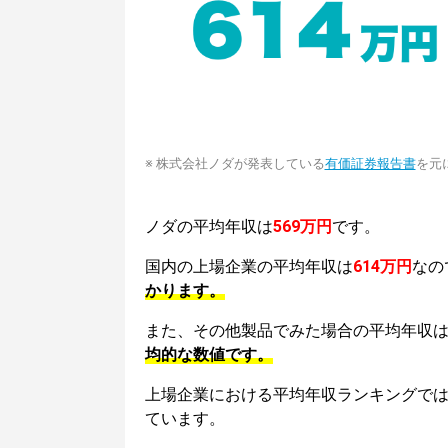
※ 株式会社ノダが発表している
有価証券報告書
を元
ノダの平均年収は
569万円
です。
国内の上場企業の平均年収は
614万円
なの
かります。
また、その他製品でみた場合の平均年収
均的な数値です。
上場企業における平均年収ランキングで
ています。