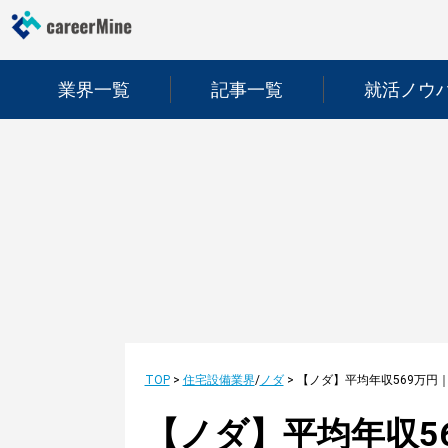
業界一覧
記事一覧
就活ノウ
TOP
>
住宅設備業界
/
ノダ
>
【ノダ】平均年収5