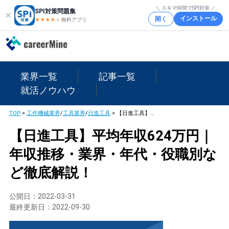
＼ スキマ時間でSPI対策 ／
SPI対策問題集
インストール
開く
★★★★
★
★
無料アプリ
業界一覧
記事一覧
就活ノウハウ
TOP
>
工作機械業界
/
工具業界
/
日進工具
>
【日進工具】平均年収624万円｜年収推移・業界・年代・役職別など徹底解説！
【日進工具】平均年収624万円｜
年収推移・業界・年代・役職別な
ど徹底解説！
公開日：
2022-03-31
最終更新日：
2022-09-30