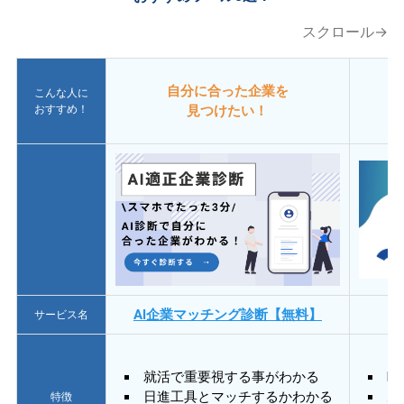
スクロール→
自分に合った企業を
こんな人に
おすすめ！
見つけたい！
AI企業マッチング診断【無料】
サービス名
就活で重要視する事がわかる
E
日進工具とマッチするかわかる
あ
特徴