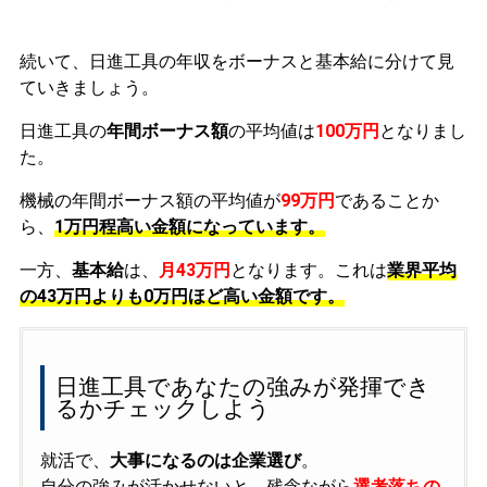
続いて、日進工具の年収をボーナスと基本給に分けて見
ていきましょう。
日進工具の
年間ボーナス額
の平均値は
100万円
となりまし
た。
機械の年間ボーナス額の平均値が
99万円
であることか
ら、
1万円程高い金額になっています。
一方、
基本給
は、
月43万円
となります。これは
業界平均
の
43万円よりも0万円ほど高い金額です。
日進工具であなたの強みが発揮でき
るかチェックしよう
就活で、
大事になるのは企業選び
。
自分の強みが活かせないと、残念ながら
選考落ちの