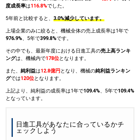
度成長率
は
116.8%
でした。
5年前と比較すると、
3.0%減少しています。
上場企業のみに絞ると、機械全体の売上成長率は1年で
976.9%
、5年で
399.8%
です。
その中でも、最新年度における日進工具の
売上高ランキ
ング
は、機械内で
178位
となります。
また、
純利益
は
12.8億円
となり、機械の
純利益ランキン
グ
では
120位
となります。
上記より、純利益の成長率は1年で
109.4%
、5年で
109.4%
となっています。
日進工具があなたに合っているかチ
ェックしよう