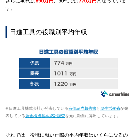
さらに40代は
690万円
、50代では
770万円
となっていま
す。
日進工具の役職別平均年収
※ 日進工具株式会社が発表している
有価証券報告書
と
厚生労働省
が発
表している
賃金構造基本統計調査
を元に独自に算出しています。
それでは、役職に就いた際の平均年収はいくらになるの