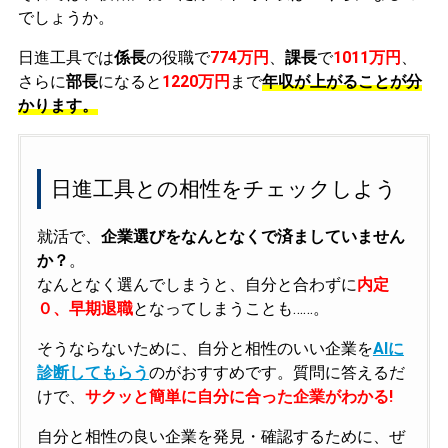
でしょうか。
日進工具では
係長
の役職で
774万円
、
課長
で
1011万円
、
さらに
部長
になると
1220万円
まで
年収が上がることが分
かります。
日進工具との相性をチェックしよう
就活で、
企業選びをなんとなくで済ましていません
か？
。
なんとなく選んでしまうと、自分と合わずに
内定
０、早期退職
となってしまうことも……。
そうならないために、自分と相性のいい企業を
AIに
診断してもらう
のがおすすめです。質問に答えるだ
けで、
サクッと簡単に自分に合った企業がわかる!
自分と相性の良い企業を発見・確認するために、ぜ