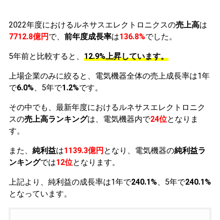
2022年度におけるルネサスエレクトロニクスの
売上高
は
7712.8億円
で、
前年度成長率
は
136.8%
でした。
5年前と比較すると、
12.9%上昇しています。
上場企業のみに絞ると、電気機器全体の売上成長率は1年
で
6.0%
、5年で
1.2%
です。
その中でも、最新年度におけるルネサスエレクトロニク
スの
売上高ランキング
は、電気機器内で
24位
となりま
す。
また、
純利益
は
1139.3億円
となり、電気機器の
純利益ラ
ンキング
では
12位
となります。
上記より、純利益の成長率は1年で
240.1%
、5年で
240.1%
となっています。