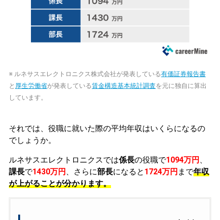
※ ルネサスエレクトロニクス株式会社が発表している
有価証券報告書
と
厚生労働省
が発表している
賃金構造基本統計調査
を元に独自に算出
しています。
それでは、役職に就いた際の平均年収はいくらになるの
でしょうか。
ルネサスエレクトロニクスでは
係長
の役職で
1094万円
、
課長
で
1430万円
、さらに
部長
になると
1724万円
まで
年収
が上がることが分かります。