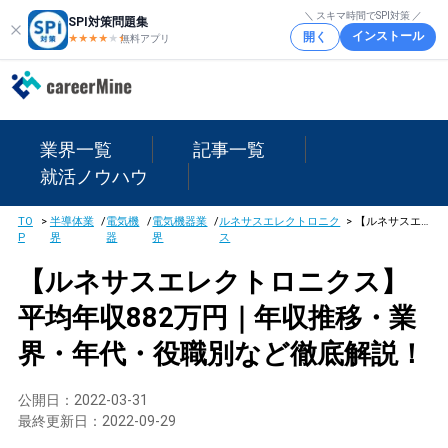
＼ スキマ時間でSPI対策 ／
SPI対策問題集
インストール
開く
★★★★
★
★
無料アプリ
業界一覧
記事一覧
就活ノウハウ
TO
>
半導体業
/
電気機
/
電気機器業
/
ルネサスエレクトロニク
>
【ルネサスエレクトロニクス】平均年収882万円｜年収推移・業界・年代・役職別など徹底解説！
P
界
器
界
ス
【ルネサスエレクトロニクス】
平均年収882万円｜年収推移・業
界・年代・役職別など徹底解説！
公開日：
2022-03-31
最終更新日：
2022-09-29