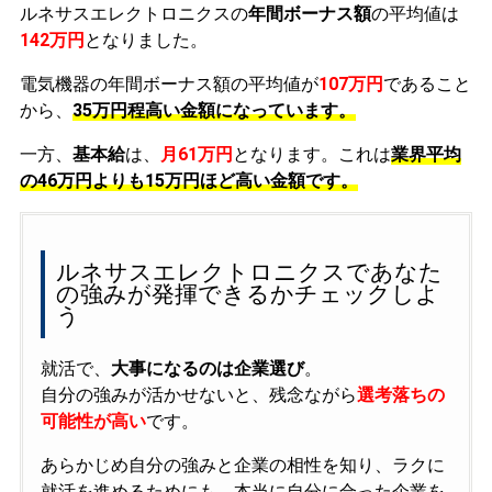
ルネサスエレクトロニクスの
年間ボーナス額
の平均値は
142万円
となりました。
電気機器の年間ボーナス額の平均値が
107万円
であること
から、
35万円程高い金額になっています。
一方、
基本給
は、
月61万円
となります。これは
業界平均
の
46万円よりも15万円ほど高い金額です。
ルネサスエレクトロニクスであなた
の強みが発揮できるかチェックしよ
う
就活で、
大事になるのは企業選び
。
自分の強みが活かせないと、残念ながら
選考落ちの
可能性が高い
です。
あらかじめ自分の強みと企業の相性を知り、ラクに
就活を進めるためにも、本当に自分に合った企業を