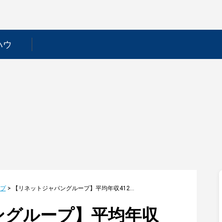
ハウ
プ
>
【リネットジャパングループ】平均年収412万円｜年収推移・業界・年代・役職別など徹底解説！
ングループ】平均年収