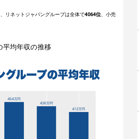
は、リネットジャパングループは全体で
4064位
、小売
の平均年収の推移