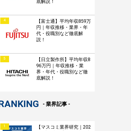
底解説！
4
【富士通】平均年収859万
円｜年収推移・業界・年
代・役職別など徹底解
説！
5
【日立製作所】平均年収8
96万円｜年収推移・業
界・年代・役職別など徹
底解説！
RANKING
- 業界記事 -
1
【マスコミ業界研究｜202