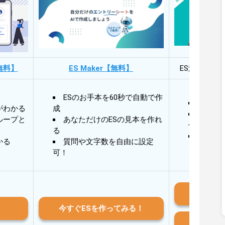
無料】
ES Maker【無料】
ES添削・面
ESのお手本を60秒で自動で作
30秒
がわかる
成
30秒
ループと
あなただけのESの見本を作れ
作成
る
AIと
かる
質問や文字数を自由に設定
る
可！
iO
今すぐESを作ってみる！
And