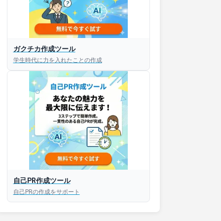
ガクチカ作成ツール
学生時代に力を入れたことの作成
接対策アプリ【無料】
以内にあなたのESを添削
以内にあなただけのESを
対話して面接練習ができ
自己PR作成ツール
S版はこちら
自己PRの作成をサポート
roid版はこちら