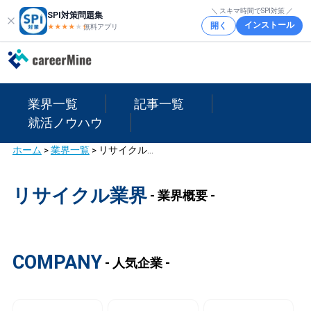
＼ スキマ時間でSPI対策 ／
SPI対策問題集
インストール
開く
★★★★
★
★
無料アプリ
業界一覧
記事一覧
就活ノウハウ
ホーム
>
業界一覧
>
リサイクル業界
リサイクル業界
- 業界概要 -
COMPANY
- 人気企業 -