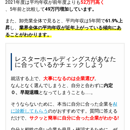
2021年度は平均年収が前年度よりも
52万円高く
、5年前と比較して
49万円増加しています。
また、卸売業全体で見ると、平均年収は5年間で
61.9%上
昇
し、
業界全体の平均年収が近年上がっている傾向にあ
ることがわかります。
レスターホールディングスがあなた
に合っているかチェックしよう
就活する上で、
大事になるのは企業選び
。
なんとなく選んでしまうと、自分と合わずに
内定
０、早期退職
となってしまうことも……。
そうならないために、本当に自分に合った企業を
AI
に診断してもらう
のがおすすめです。質問に答える
だけで、
サクッと簡単に自分に合った企業がわかる!
自分と相性の良い企業を発見・確認するために、ぜ