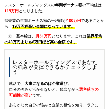
レスターホールディングスの
年間ボーナス額
の平均値は
119万円
となりました。
卸売業の年間ボーナス額の平均値が
100万円
であることか
ら、
19万円程高い金額になっています。
一方、
基本給
は、
月51万円
となります。これは
業界平均
の
43万円よりも8万円ほど高い金額です。
レスターホールディングスであなた
の強みが発揮できるかチェックしよ
う
就活で、
大事になるのは企業選び
。
自分の強みが活かせないと、残念ながら
選考落ちの
可能性が高い
です。
あらかじめ自分の強みと企業の相性を知り、ラクに