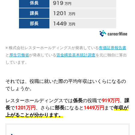
※ 株式会社レスターホールディングスが発表している
有価証券報告書
と
厚生労働省
が発表している
賃金構造基本統計調査
を元に独自に算出
しています。
それでは、役職に就いた際の平均年収はいくらになるの
でしょうか。
レスターホールディングスでは
係長
の役職で
919万円
、
課
長
で
1201万円
、さらに
部長
になると
1449万円
まで
年収が
上がることが分かります。