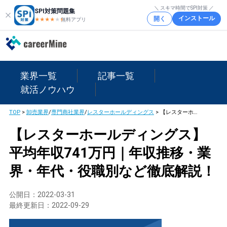
＼ スキマ時間でSPI対策 ／
SPI対策問題集
インストール
開く
★★★★
★
★
無料アプリ
業界一覧
記事一覧
就活ノウハウ
TOP
>
卸売業界
/
専門商社業界
/
レスターホールディングス
>
【レスターホールディングス】平均年収741万円｜年収推移・業界・年代・役職別など徹底解説！
【レスターホールディングス】
平均年収741万円｜年収推移・業
界・年代・役職別など徹底解説！
公開日：
2022-03-31
最終更新日：
2022-09-29