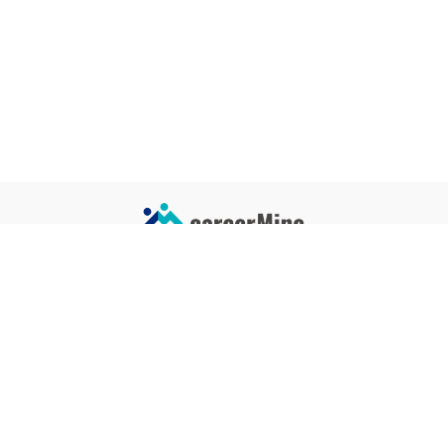
サイトコンテンツ
サイト情報
業界一覧
運営会社
企業一覧
プライバシーポリシー
タグ一覧
記事制作ポリシー
監修者メッセージ
編集部紹介
よくある質問