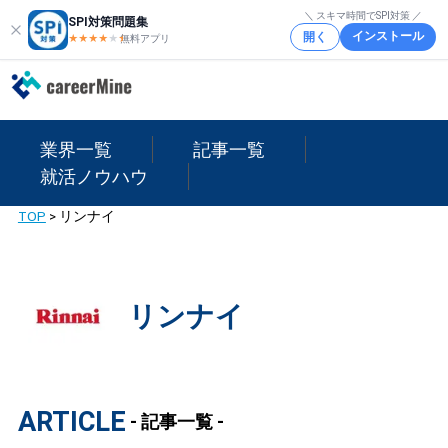
＼ スキマ時間でSPI対策 ／
SPI対策問題集
インストール
開く
★★★★
★
★
無料アプリ
業界一覧
記事一覧
就活ノウハウ
TOP
>
リンナイ
リンナイ
ARTICLE
- 記事一覧 -