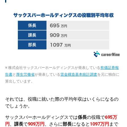
※ 株式会社サックスバーホールディングスが発表している
有価証券報
告書
と
厚生労働省
が発表している
賃金構造基本統計調査
を元に独自に
算出しています。
それでは、役職に就いた際の平均年収はいくらになるの
でしょうか。
サックスバーホールディングスでは
係長
の役職で
695万
円
、
課長
で
909万円
、さらに
部長
になると
1097万円
まで