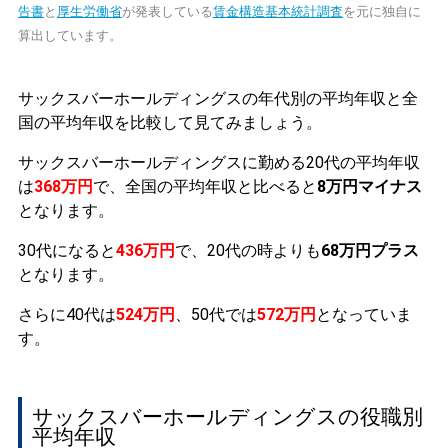
告書
と
厚生労働省
が発表している
賃金構造基本統計調査
を元に独自に
算出しています。
サックスバーホールディングスの年代別の平均年収と全
国の平均年収を比較して見てみましょう。
サックスバーホールディングスに勤める20代の平均年収
は
368万円
で、全国の平均年収と比べると
8万円マイナス
となります。
30代になると
436万円
で、20代の時よりも
68万円プラス
となります。
さらに40代は
524万円
、50代では
572万円
となっていま
す。
サックスバーホールディングスの役職別
平均年収