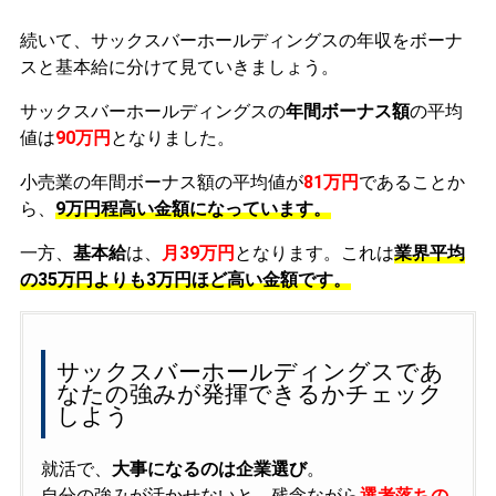
続いて、サックスバーホールディングスの年収をボーナ
スと基本給に分けて見ていきましょう。
サックスバーホールディングスの
年間ボーナス額
の平均
値は
90万円
となりました。
小売業の年間ボーナス額の平均値が
81万円
であることか
ら、
9万円程高い金額になっています。
一方、
基本給
は、
月39万円
となります。これは
業界平均
の
35万円よりも3万円ほど高い金額です。
サックスバーホールディングスであ
なたの強みが発揮できるかチェック
しよう
就活で、
大事になるのは企業選び
。
自分の強みが活かせないと、残念ながら
選考落ちの