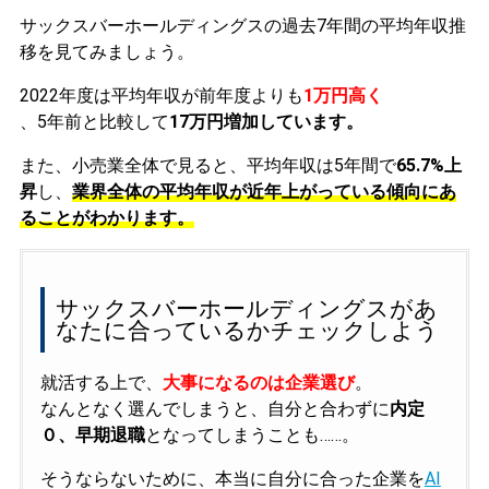
サックスバーホールディングスの過去7年間の平均年収推
移を見てみましょう。
2022年度は平均年収が前年度よりも
1万円高く
、5年前と比較して
17万円増加しています。
また、小売業全体で見ると、平均年収は5年間で
65.7%上
昇
し、
業界全体の平均年収が近年上がっている傾向にあ
ることがわかります。
サックスバーホールディングスがあ
なたに合っているかチェックしよう
就活する上で、
大事になるのは企業選び
。
なんとなく選んでしまうと、自分と合わずに
内定
０、早期退職
となってしまうことも……。
そうならないために、本当に自分に合った企業を
AI