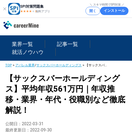
＼ スキマ時間でSPI対策 ／
SPI対策問題集
インストール
開く
★★★★
★
★
無料アプリ
業界一覧
記事一覧
就活ノウハウ
TOP
>
アパレル業界
/
サックスバーホールディングス
>
【サックスバーホールディングス】平均年収561万円｜年収推移・業界・年代・役職別など徹底解説！
【サックスバーホールディング
ス】平均年収561万円｜年収推
移・業界・年代・役職別など徹底
解説！
公開日：
2022-03-31
最終更新日：
2022-09-30