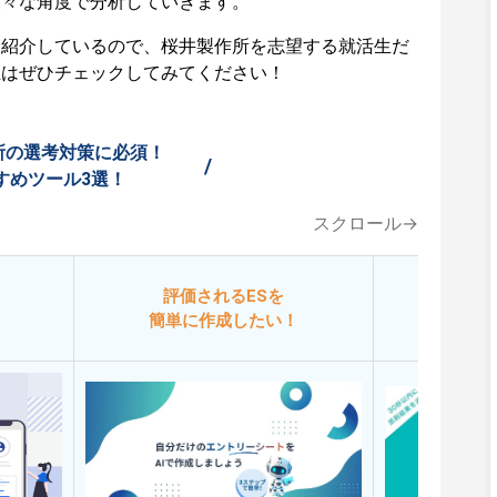
様々な角度で分析していきます。
も紹介しているので、桜井製作所を志望する就活生だ
生はぜひチェックしてみてください！
所の選考対策に必須！
/
すめツール3選！
スクロール→
評価されるESを
今
簡単に作成したい！
添削