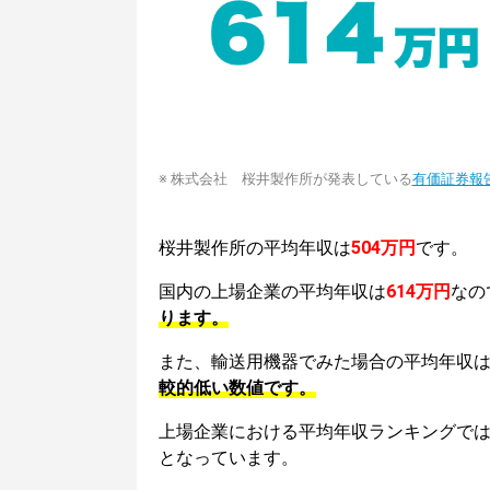
※ 株式会社 桜井製作所が発表している
有価証券報
桜井製作所の平均年収は
504万円
です。
国内の上場企業の平均年収は
614万円
なの
ります。
また、輸送用機器でみた場合の平均年収
較的低い数値です。
上場企業における平均年収ランキングで
となっています。