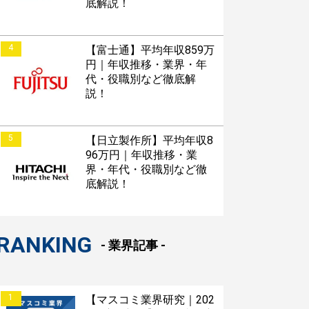
底解説！
4
【富士通】平均年収859万
円｜年収推移・業界・年
代・役職別など徹底解
説！
5
【日立製作所】平均年収8
96万円｜年収推移・業
界・年代・役職別など徹
底解説！
RANKING
- 業界記事 -
1
【マスコミ業界研究｜202