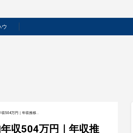
ハウ
【桜井製作所】平均年収504万円｜年収推移・業界・年代・役職別など徹底解説！
年収504万円｜年収推