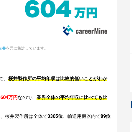
告書
を元に集計しています。
で、
桜井製作所の平均年収は比較的低いことがわか
は
604万円
なので、
業界全体の平均年収に比べても比
は、桜井製作所は全体で
3305位
、輸送用機器内で
89位