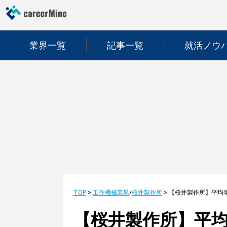
業界一覧
記事一覧
就活ノウ
TOP
>
工作機械業界
/
桜井製作所
>
【桜井製作所】平均