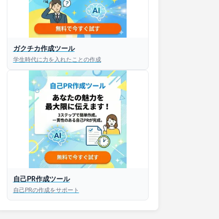
接対策アプリ【無料】
ガクチカ作成ツール
学生時代に力を入れたことの作成
以内にあなたのESを添削
以内にあなただけのESを
対話して面接練習ができ
S版はこちら
自己PR作成ツール
roid版はこちら
自己PRの作成をサポート