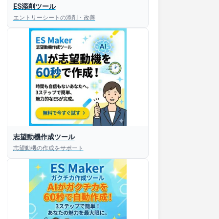
ES添削ツール
エントリーシートの添削・改善
すぐESを
志望動機作成ツール
してほしい！
志望動機の作成をサポート