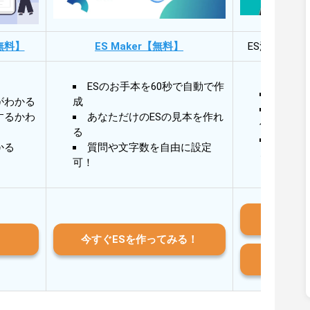
無料】
ES Maker【無料】
ES添削・面
ESのお手本を60秒で自動で作
30秒
がわかる
成
30秒
するかわ
あなただけのESの見本を作れ
作成
る
AIと
かる
質問や文字数を自由に設定
る
可！
iO
今すぐESを作ってみる！
And