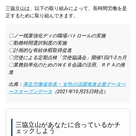
三協立山は、以下の取り組みによって、長時間労働を是
正するために取り組んできます。
〇ノー残業強化ディの職場パトロールの実施
〇勤務時間選択制度の実施
〇計画的な有給休暇取得促進
〇労使による定期点検「労使協議会」開催1回/1-2カ月
〇業務効率化のためのＷＥＢ会議の活用、ＲＰＡの推
進
出典：
厚生労働省発表 – 女性の活躍推進企業データベ
ースオープンデータ
（2021年10月25日時点）
三協立山があなたに合っているかチ
ェックしよう