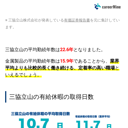
※ 三協立山株式会社が発表している
有価証券報告書
を元に集計してい
ます。
三協立山の平均勤続年数は
22.6年
となりました。
金属製品の平均勤続年数は
15.9年
であることから、
業界
平均よりも比較的長く働き続ける、定着率の高い職場
と
いえるでしょう。
三協立山の有給休暇の取得日数