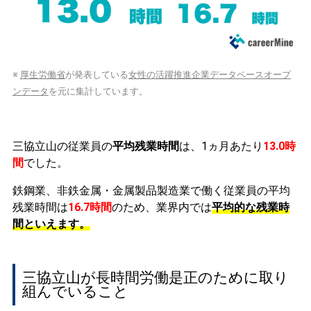
※
厚生労働省
が発表している
女性の活躍推進企業データベースオープ
ンデータ
を元に集計しています。
三協立山の従業員の
平均残業時間
は、1ヵ月あたり
13.0時
間
でした。
鉄鋼業、非鉄金属・金属製品製造業で働く従業員の平均
残業時間は
16.7時間
のため、業界内では
平均的な残業時
間といえます。
三協立山が長時間労働是正のために取り
組んでいること