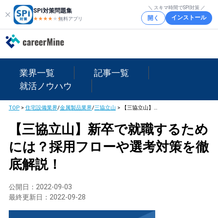
＼ スキマ時間でSPI対策 ／
SPI対策問題集
インストール
開く
★★★★
★
★
無料アプリ
業界一覧
記事一覧
就活ノウハウ
TOP
>
住宅設備業界
/
金属製品業界
/
三協立山
>
【三協立山】新卒で就職するためには？採用フローや選考対策を徹底解説！
【三協立山】新卒で就職するため
には？採用フローや選考対策を徹
底解説！
公開日：
2022-09-03
最終更新日：
2022-09-28