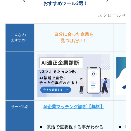
おすすめツール3選！
スクロール→
自分に合った企業を
こんな人に
おすすめ！
見つけたい！
AI企業マッチング診断【無料】
サービス名
就活で重要視する事がわかる
E