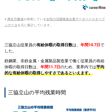
※
厚生労働省
が発表している
女性の活躍推進企業データベースオープ
ンデータ
を元に集計しています。
三協立山従業員の
有給休暇の取得日数
は、
年間10.7日
で
した。
鉄鋼業、非鉄金属・金属製品製造業で働く従業員の有給
休暇の取得日数は、
年間11.7日
のため、業界内では
平均
的な有給休暇の取得しやすさであるといえます。
三協立山の平均残業時間