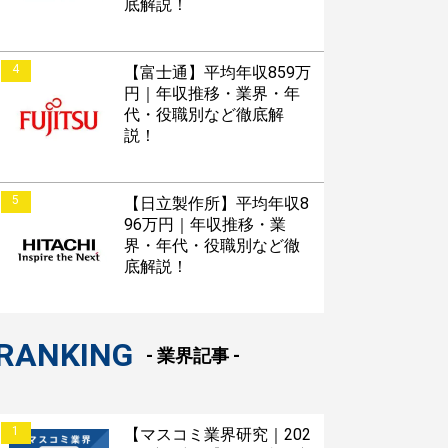
底解説！
4
【富士通】平均年収859万
円｜年収推移・業界・年
代・役職別など徹底解
説！
5
【日立製作所】平均年収8
96万円｜年収推移・業
界・年代・役職別など徹
底解説！
RANKING
- 業界記事 -
1
【マスコミ業界研究｜202