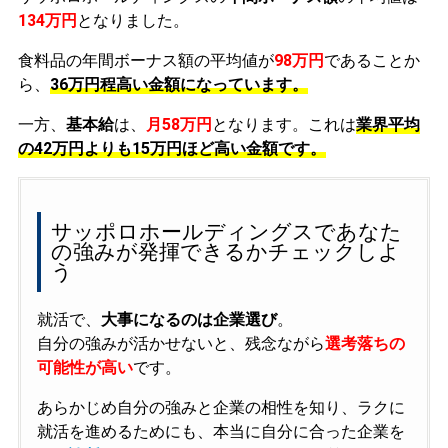
134万円
となりました。
食料品の年間ボーナス額の平均値が
98万円
であることか
ら、
36万円程高い金額になっています。
一方、
基本給
は、
月58万円
となります。これは
業界平均
の
42万円よりも15万円ほど高い金額です。
サッポロホールディングスであなた
の強みが発揮できるかチェックしよ
う
就活で、
大事になるのは企業選び
。
自分の強みが活かせないと、残念ながら
選考落ちの
可能性が高い
です。
あらかじめ自分の強みと企業の相性を知り、ラクに
就活を進めるためにも、本当に自分に合った企業を