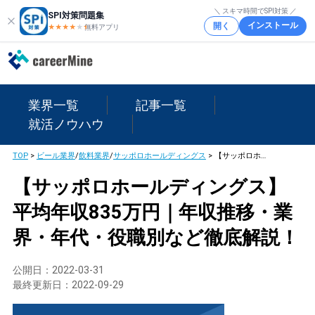
＼ スキマ時間でSPI対策 ／
SPI対策問題集
インストール
開く
★★★★
★
★
無料アプリ
業界一覧
記事一覧
就活ノウハウ
TOP
>
ビール業界
/
飲料業界
/
サッポロホールディングス
>
【サッポロホールディングス】平均年収835万円｜年収推移・業界・年代・役職別など徹底解説！
【サッポロホールディングス】
平均年収835万円｜年収推移・業
界・年代・役職別など徹底解説！
公開日：
2022-03-31
最終更新日：
2022-09-29