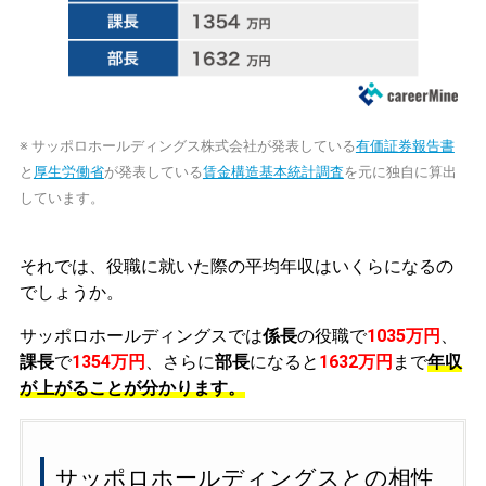
※ サッポロホールディングス株式会社が発表している
有価証券報告書
と
厚生労働省
が発表している
賃金構造基本統計調査
を元に独自に算出
しています。
それでは、役職に就いた際の平均年収はいくらになるの
でしょうか。
サッポロホールディングスでは
係長
の役職で
1035万円
、
課長
で
1354万円
、さらに
部長
になると
1632万円
まで
年収
が上がることが分かります。
サッポロホールディングスとの相性