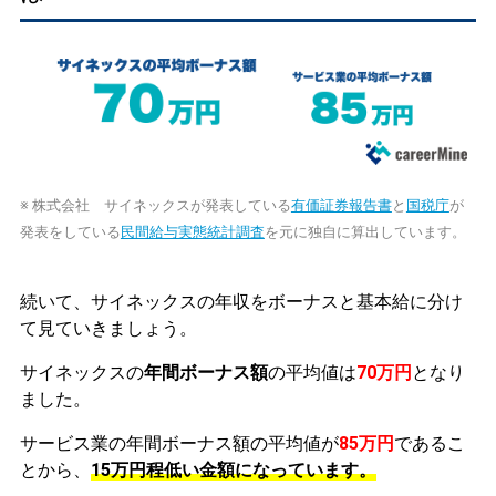
※ 株式会社 サイネックスが発表している
有価証券報告書
と
国税庁
が
発表をしている
民間給与実態統計調査
を元に独自に算出しています。
続いて、サイネックスの年収をボーナスと基本給に分け
て見ていきましょう。
サイネックスの
年間ボーナス額
の平均値は
70万円
となり
ました。
サービス業の年間ボーナス額の平均値が
85万円
であるこ
とから、
15万円程低い金額になっています。