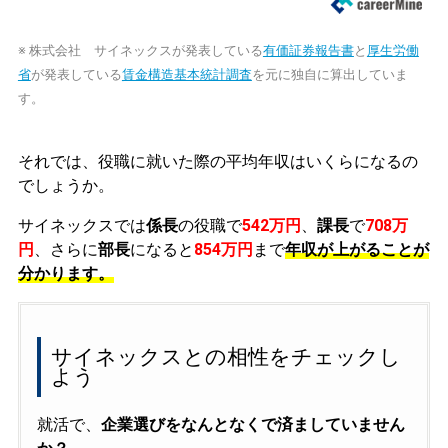
※ 株式会社 サイネックスが発表している
有価証券報告書
と
厚生労働
省
が発表している
賃金構造基本統計調査
を元に独自に算出していま
す。
それでは、役職に就いた際の平均年収はいくらになるの
でしょうか。
サイネックスでは
係長
の役職で
542万円
、
課長
で
708万
円
、さらに
部長
になると
854万円
まで
年収が上がることが
分かります。
サイネックスとの相性をチェックし
よう
就活で、
企業選びをなんとなくで済ましていません