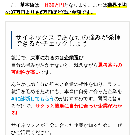
一方、
基本給
は、
月30万円
となります。これは
業界平均
の
37万円よりも6万円ほど低い金額です。
サイネックスであなたの強みが発揮
できるかチェックしよう
就活で、
大事になるのは企業選び
。
自分の強みが活かせないと、残念ながら
選考落ちの
可能性が高い
です。
あらかじめ自分の強みと企業の相性を知り、ラクに
就活を進めるためにも、本当に自分に合った企業を
AIに診断してもらう
のがおすすめです。質問に答え
るだけで、
サクッと簡単に自分に合った企業がわか
る!
サイネックスが自分に合った企業か知るために、ぜ
ひご活用ください。