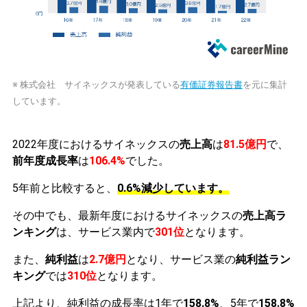
※ 株式会社 サイネックスが発表している
有価証券報告書
を元に集計
しています。
2022年度におけるサイネックスの
売上高
は
81.5億円
で、
前年度成長率
は
106.4%
でした。
5年前と比較すると、
0.6%減少しています。
その中でも、最新年度におけるサイネックスの
売上高ラ
ンキング
は、サービス業内で
301位
となります。
また、
純利益
は
2.7億円
となり、サービス業の
純利益ラン
キング
では
310位
となります。
上記より、純利益の成長率は1年で
158.8%
、5年で
158.8%