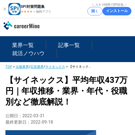
＼ スキマ時間でSPI対策 ／
SPI対策問題集
インストール
開く
★★★★
★
★
無料アプリ
業界一覧
記事一覧
就活ノウハウ
TOP
>
出版業界
/
広告業界
/
サイネックス
>
【サイネックス】平均年収437万円｜年収推移・業界・年代・役職別など徹底解説！
【サイネックス】平均年収437万
円｜年収推移・業界・年代・役職
別など徹底解説！
公開日：
2022-03-31
最終更新日：
2022-09-18