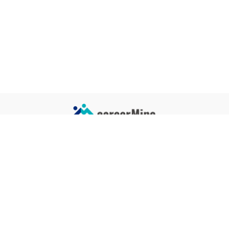
サイトコンテンツ
サイト情報
業界一覧
運営会社
企業一覧
プライバシーポリシー
タグ一覧
記事制作ポリシー
監修者メッセージ
編集部紹介
よくある質問