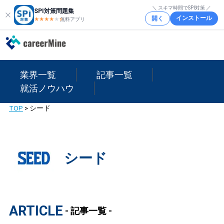
＼ スキマ時間でSPI対策 ／
SPI対策問題集
インストール
開く
★★★★
★
★
無料アプリ
業界一覧
記事一覧
就活ノウハウ
TOP
>
シード
シード
ARTICLE
- 記事一覧 -