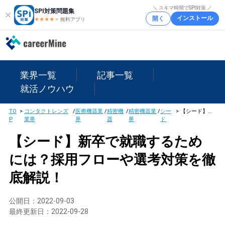
＼ スキマ時間でSPI対策 ／
SPI対策問題集
インストール
開く
★★★★
★
★
無料アプリ
業界一覧
記事一覧
就活ノウハウ
TO
>
コンタクトレンズ
/
医療機器業
/
精密機
/
精密機器業
/
シー
>
【シード】新卒で就職するためには？採用フローや選考対策を徹底解説！
P
業界
界
器
界
ド
【シード】新卒で就職するため
には？採用フローや選考対策を徹
底解説！
公開日：
2022-09-03
最終更新日：
2022-09-28