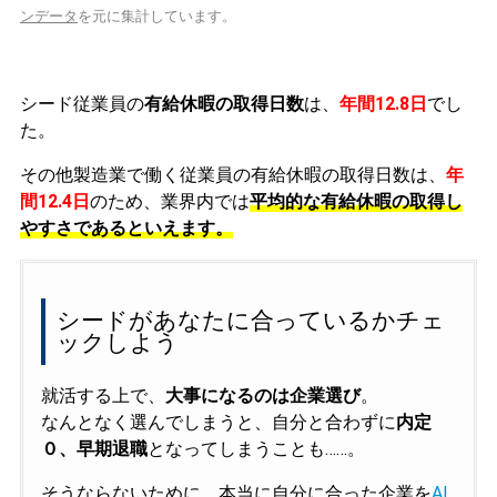
ンデータ
を元に集計しています。
シード従業員の
有給休暇の取得日数
は、
年間12.8日
でし
た。
その他製造業で働く従業員の有給休暇の取得日数は、
年
間12.4日
のため、業界内では
平均的な有給休暇の取得し
やすさであるといえます。
シードがあなたに合っているかチェ
ックしよう
就活する上で、
大事になるのは企業選び
。
なんとなく選んでしまうと、自分と合わずに
内定
０、早期退職
となってしまうことも……。
そうならないために、本当に自分に合った企業を
AI