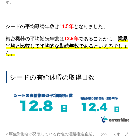
す。
シードの平均勤続年数は
11.5年
となりました。
精密機器の平均勤続年数は
13.5年
であることから、
業界
平均と比較して平均的な勤続年数である
といえるでしょ
う。
シードの有給休暇の取得日数
※
厚生労働省
が発表している
女性の活躍推進企業データベースオープ