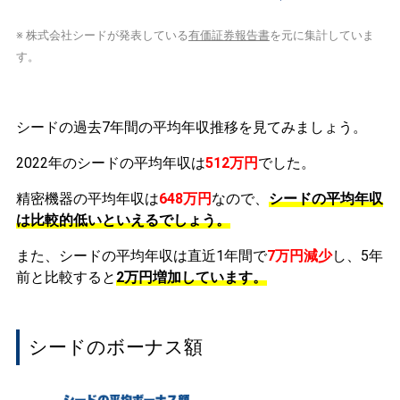
※ 株式会社シードが発表している
有価証券報告書
を元に集計していま
す。
シードの過去7年間の平均年収推移を見てみましょう。
2022年のシードの平均年収は
512万円
でした。
精密機器の平均年収は
648万円
なので、
シードの平均年収
は比較的低いといえるでしょう。
また、シードの平均年収は直近1年間で
7万円
減少
し、5年
前と比較すると
2万円
増加
しています。
シードのボーナス額