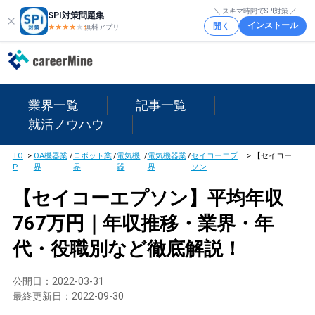
＼ スキマ時間でSPI対策 ／
SPI対策問題集
インストール
開く
★★★★
★
★
無料アプリ
業界一覧
記事一覧
就活ノウハウ
TO
>
OA機器業
/
ロボット業
/
電気機
/
電気機器業
/
セイコーエプ
>
【セイコーエプソン】平均年収767万円｜年収推移・業界・年代・役職別など徹底解説！
P
界
界
器
界
ソン
【セイコーエプソン】平均年収
767万円｜年収推移・業界・年
代・役職別など徹底解説！
公開日：
2022-03-31
最終更新日：
2022-09-30