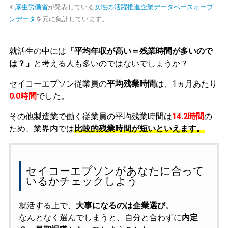
※
厚生労働省
が発表している
女性の活躍推進企業データベースオープ
ンデータ
を元に集計しています。
就活生の中には
「平均年収が高い＝残業時間が多いので
は？」
と考える人も多いのではないでしょうか？
セイコーエプソン従業員の
平均残業時間
は、1ヵ月あたり
0.0時間
でした。
その他製造業で働く従業員の平均残業時間は
14.2時間
の
ため、業界内では
比較的残業時間が短いといえます。
セイコーエプソンがあなたに合って
いるかチェックしよう
就活する上で、
大事になるのは企業選び
。
なんとなく選んでしまうと、自分と合わずに
内定