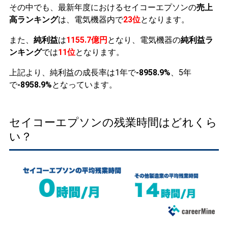
その中でも、最新年度におけるセイコーエプソンの
売上
高ランキング
は、電気機器内で
23位
となります。
また、
純利益
は
1155.7億円
となり、電気機器の
純利益ラ
ンキング
では
11位
となります。
上記より、純利益の成長率は1年で
-8958.9%
、5年
で
-8958.9%
となっています。
セイコーエプソンの残業時間はどれくら
い？