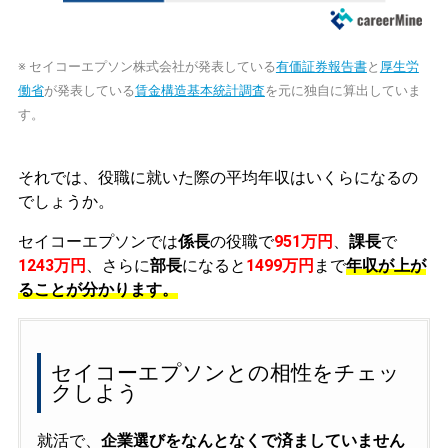
※ セイコーエプソン株式会社が発表している
有価証券報告書
と
厚生労
働省
が発表している
賃金構造基本統計調査
を元に独自に算出していま
す。
それでは、役職に就いた際の平均年収はいくらになるの
でしょうか。
セイコーエプソンでは
係長
の役職で
951万円
、
課長
で
1243万円
、さらに
部長
になると
1499万円
まで
年収が上が
ることが分かります。
セイコーエプソンとの相性をチェッ
クしよう
就活で、
企業選びをなんとなくで済ましていません