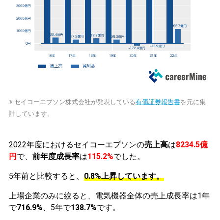
※ セイコーエプソン株式会社が発表している
有価証券報告書
を元に集
計しています。
2022年度におけるセイコーエプソンの
売上高
は
8234.5億
円
で、
前年度成長率
は
115.2%
でした。
5年前と比較すると、
0.8%上昇しています。
上場企業のみに絞ると、電気機器全体の売上成長率は1年
で
716.9%
、5年で
138.7%
です。