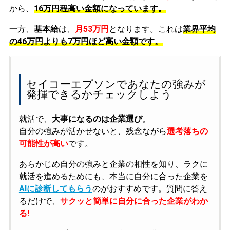
から、
16万円程高い金額になっています。
一方、
基本給
は、
月53万円
となります。これは
業界平均
の
46万円よりも7万円ほど高い金額です。
セイコーエプソンであなたの強みが
発揮できるかチェックしよう
就活で、
大事になるのは企業選び
。
自分の強みが活かせないと、残念ながら
選考落ちの
可能性が高い
です。
あらかじめ自分の強みと企業の相性を知り、ラクに
就活を進めるためにも、本当に自分に合った企業を
AIに診断してもらう
のがおすすめです。質問に答え
るだけで、
サクッと簡単に自分に合った企業がわか
る!