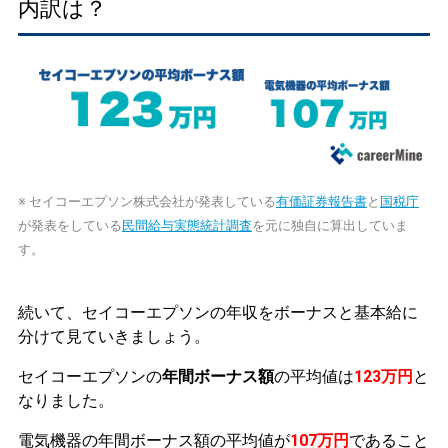
内訳は？
※ セイコーエプソン株式会社が発表している
有価証券報告書
と
国税庁
が発表をしている
民間給与実態統計調査
を元に独自に算出していま
す。
続いて、セイコーエプソンの年収をボーナスと基本給に
分けて見ていきましょう。
セイコーエプソンの
年間ボーナス額
の平均値は
123万円
と
なりました。
電気機器の年間ボーナス額の平均値が
107万円
であること