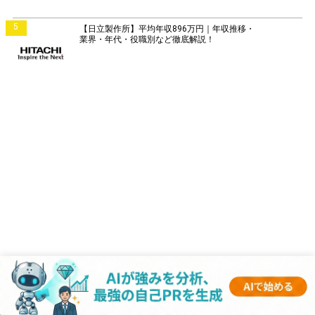
5
【日立製作所】平均年収896万円｜年収推移・
業界・年代・役職別など徹底解説！