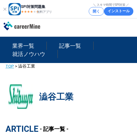
＼ スキマ時間でSPI対策 ／
SPI対策問題集
インストール
開く
★★★★
★
★
無料アプリ
業界一覧
記事一覧
就活ノウハウ
TOP
>
澁谷工業
澁谷工業
ARTICLE
- 記事一覧 -