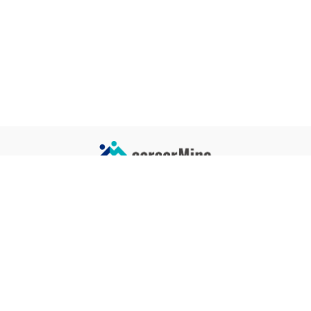
サイトコンテンツ
サイト情報
業界一覧
運営会社
企業一覧
プライバシーポリシー
タグ一覧
記事制作ポリシー
監修者メッセージ
編集部紹介
よくある質問