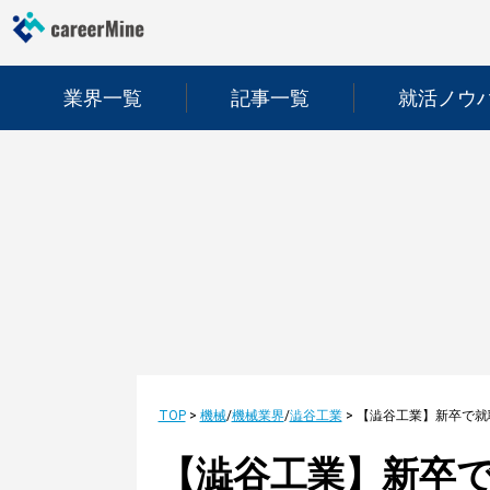
業界一覧
記事一覧
就活ノウ
TOP
>
機械
/
機械業界
/
澁谷工業
>
【澁谷工業】新卒