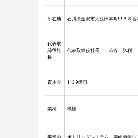
所在地
石川県金沢市大豆田本町甲５８番
代表取
締役社
代表取締役社長 澁谷 弘利
長
資本金
113.9億円
業種
機械
事業内
ボトリングシステム、製函包装シ