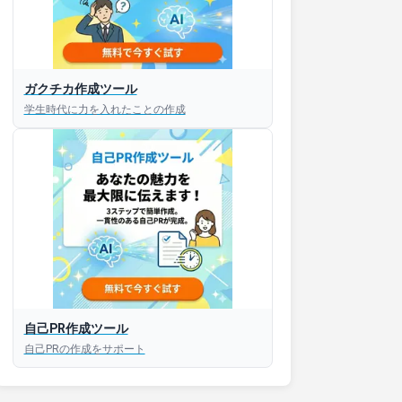
ガクチカ作成ツール
接対策アプリ【無料】
学生時代に力を入れたことの作成
以内にあなたのESを添削
以内にあなただけのESを
対話して面接練習ができ
S版はこちら
自己PR作成ツール
自己PRの作成をサポート
roid版はこちら