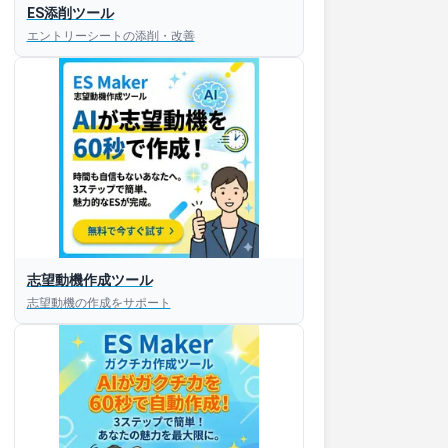
ES添削ツール
エントリーシートの添削・改善
志望動機作成ツール
志望動機の作成をサポート
すぐESを
してほしい！