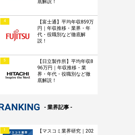
底解説！
4
【富士通】平均年収859万
円｜年収推移・業界・年
代・役職別など徹底解
説！
5
【日立製作所】平均年収8
96万円｜年収推移・業
界・年代・役職別など徹
底解説！
RANKING
- 業界記事 -
1
【マスコミ業界研究｜202