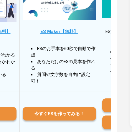
無料】
ES Maker【無料】
ES添削・面
ESのお手本を60秒で自動で作
30秒
がわかる
成
30秒
るかわか
あなただけのESの見本を作れ
作成
る
AIと
かる
質問や文字数を自由に設定
る
可！
iO
今すぐESを作ってみる！
And