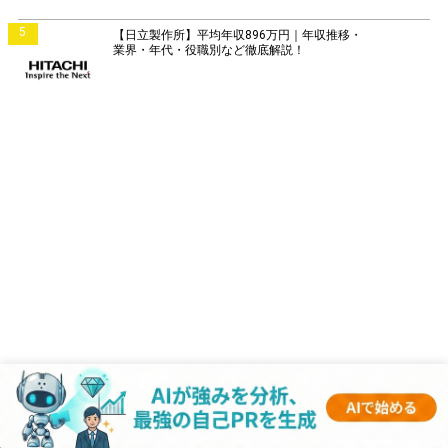
5
【日立製作所】平均年収896万円｜年収推移・
業界・年代・役職別など徹底解説！