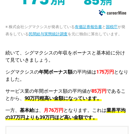
※ 株式会社シグマクシスが発表している
有価証券報告書
と
国税庁
が発
表をしている
民間給与実態統計調査
を元に独自に算出しています。
続いて、シグマクシスの年収をボーナスと基本給に分け
て見ていきましょう。
シグマクシスの
年間ボーナス額
の平均値は
175万円
となり
ました。
サービス業の年間ボーナス額の平均値が
85万円
であるこ
とから、
90万円程高い金額になっています。
一方、
基本給
は、
月76万円
となります。これは
業界平均
の
37万円よりも39万円ほど高い金額です。