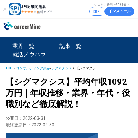
＼ スキマ時間でSPI対策 ／
SPI対策問題集
インストール
開く
★★★★
★
★
無料アプリ
業界一覧
記事一覧
就活ノウハウ
TOP
>
コンサルティング業界
/
シグマクシス
>
【シグマクシス】平均年収1092万円｜年収推移・業界・年代・役職別など徹底解説！
【シグマクシス】平均年収1092
万円｜年収推移・業界・年代・役
職別など徹底解説！
公開日：
2022-03-31
最終更新日：
2022-09-30