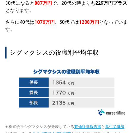
30代になると
887万円
で、20代の時よりも
229万円プラス
となります。
さらに40代は
1076万円
、50代では
1208万円
となっていま
す。
シグマクシスの役職別平均年収
※ 株式会社シグマクシスが発表している
有価証券報告書
と
厚生労働省