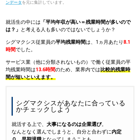
ンデータ
を元に集計しています。
就活生の中には
「平均年収が高い＝残業時間が多いので
は？」
と考える人も多いのではないでしょうか？
シグマクシス従業員の
平均残業時間
は、1ヵ月あたり
8.1
時間
でした。
サービス業（他に分類されないもの）で働く従業員の平
均残業時間は
13.6時間
のため、業界内では
比較的残業時
間が短いといえます。
シグマクシスがあなたに合っている
かチェックしよう
就活する上で、
大事になるのは企業選び
。
なんとなく選んでしまうと、自分と合わずに
内定
０、早期退職
となってしまうことも……。