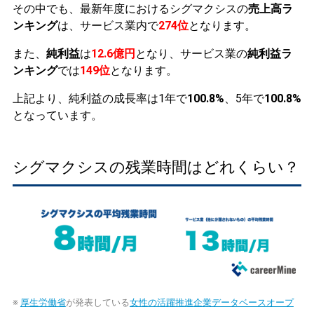
その中でも、最新年度におけるシグマクシスの
売上高ラ
ンキング
は、サービス業内で
274位
となります。
また、
純利益
は
12.6億円
となり、サービス業の
純利益ラ
ンキング
では
149位
となります。
上記より、純利益の成長率は1年で
100.8%
、5年で
100.8%
となっています。
シグマクシスの残業時間はどれくらい？
※
厚生労働省
が発表している
女性の活躍推進企業データベースオープ