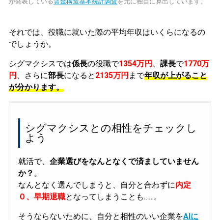
が発表している
賃金構造基本統計調査
を元に独自に算出しています。
それでは、役職に就いた際の平均年収はいくらになるの
でしょうか。
シグマクシスでは
係長
の役職で
1354万円
、
課長
で
1770万
円
、さらに
部長
になると
2135万円
まで
年収が上がること
が分かります。
シグマクシスとの相性をチェックし
よう
就活で、
企業選びをなんとなくで済ましていません
か？
。
なんとなく選んでしまうと、自分と合わずに
内定
０、早期退職
となってしまうことも……。
そうならないために、自分と相性のいい企業を
AIに