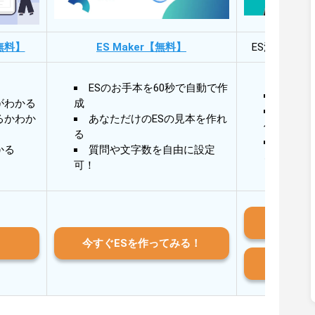
無料】
ES Maker【無料】
ES添削・面
ESのお手本を60秒で自動で作
30秒
がわかる
成
30秒
るかわか
あなただけのESの見本を作れ
作成
る
AIと
かる
質問や文字数を自由に設定
る
可！
iO
今すぐESを作ってみる！
And