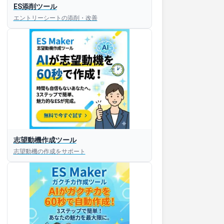
ES添削ツール
エントリーシートの添削・改善
すぐESを
志望動機作成ツール
してほしい！
志望動機の作成をサポート