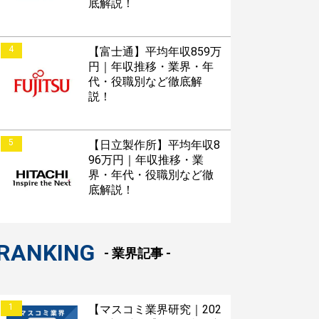
底解説！
4
【富士通】平均年収859万
円｜年収推移・業界・年
代・役職別など徹底解
説！
5
【日立製作所】平均年収8
96万円｜年収推移・業
界・年代・役職別など徹
底解説！
RANKING
- 業界記事 -
1
【マスコミ業界研究｜202