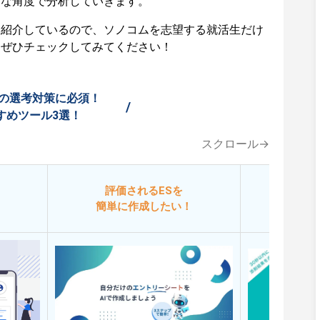
々な角度で分析していきます。
も紹介しているので、ソノコムを志望する就活生だけ
はぜひチェックしてみてください！
の選考対策に必須！
/
すめツール3選！
スクロール→
評価されるESを
今
簡単に作成したい！
添削