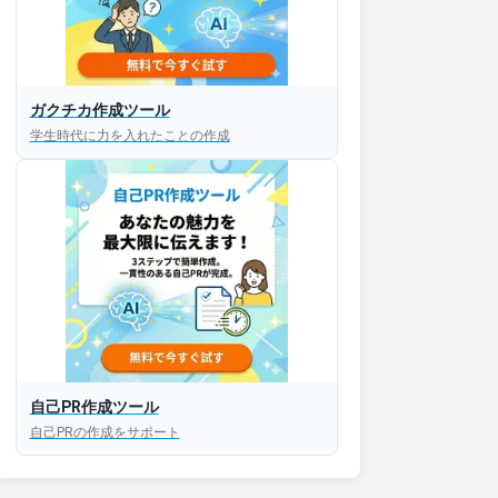
接対策アプリ【無料】
ガクチカ作成ツール
学生時代に力を入れたことの作成
以内にあなたのESを添削
以内にあなただけのESを
対話して面接練習ができ
S版はこちら
自己PR作成ツール
roid版はこちら
自己PRの作成をサポート