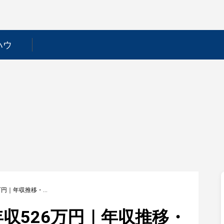
ハウ
【ソノコム】平均年収526万円｜年収推移・業界・年代・役職別など徹底解説！
収526万円｜年収推移・