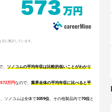
を元に集計しています。
で、
ソノコムの平均年収は比較的低いことがわかり
は
573万円
なので、
業界全体の平均年収に比べると平
は、ソノコムは全体で
3059位
、その他製品内で
70位
と