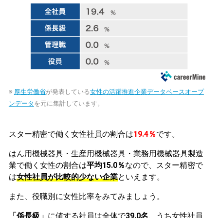
※
厚生労働省
が発表している
女性の活躍推進企業データベースオープ
ンデータ
を元に集計しています。
スター精密で働く女性社員の割合は
19.4％
です。
はん用機械器具・生産用機械器具・業務用機械器具製造
業で働く女性の割合は
平均15.0％
なので、スター精密で
は
女性社員が比較的少ない企業
といえます。
また、役職別に女性比率をみてみましょう。
「係長級」
に値する社員は全体で
39.0名
、うち女性社員