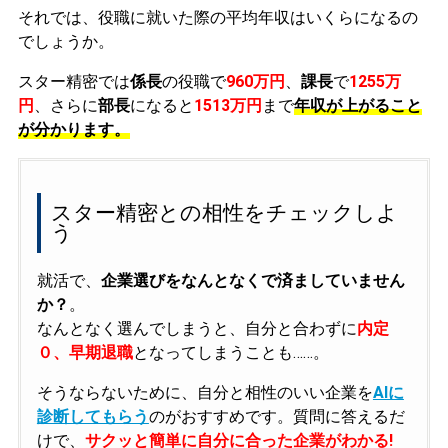
それでは、役職に就いた際の平均年収はいくらになるの
でしょうか。
スター精密では
係長
の役職で
960万円
、
課長
で
1255万
円
、さらに
部長
になると
1513万円
まで
年収が上がること
が分かります。
スター精密との相性をチェックしよ
う
就活で、
企業選びをなんとなくで済ましていません
か？
。
なんとなく選んでしまうと、自分と合わずに
内定
０、早期退職
となってしまうことも……。
そうならないために、自分と相性のいい企業を
AIに
診断してもらう
のがおすすめです。質問に答えるだ
けで、
サクッと簡単に自分に合った企業がわかる!