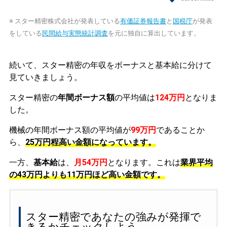
※ スター精密株式会社が発表している
有価証券報告書
と
国税庁
が発表
をしている
民間給与実態統計調査
を元に独自に算出しています。
続いて、スター精密の年収をボーナスと基本給に分けて
見ていきましょう。
スター精密の
年間ボーナス額
の平均値は
124万円
となりま
した。
機械の年間ボーナス額の平均値が
99万円
であることか
ら、
25万円程高い金額になっています。
一方、
基本給
は、
月54万円
となります。これは
業界平均
の
43万円よりも11万円ほど高い金額です。
スター精密であなたの強みが発揮で
きるかチェックしよう