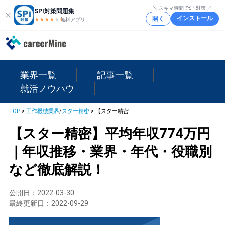
＼ スキマ時間でSPI対策 ／
SPI対策問題集
インストール
開く
★★★★
★
★
無料アプリ
業界一覧
記事一覧
就活ノウハウ
TOP
>
工作機械業界
/
スター精密
>
【スター精密】平均年収774万円｜年収推移・業界・年代・役職別など徹底解説！
【スター精密】平均年収774万円
｜年収推移・業界・年代・役職別
など徹底解説！
公開日：
2022-03-30
最終更新日：
2022-09-29