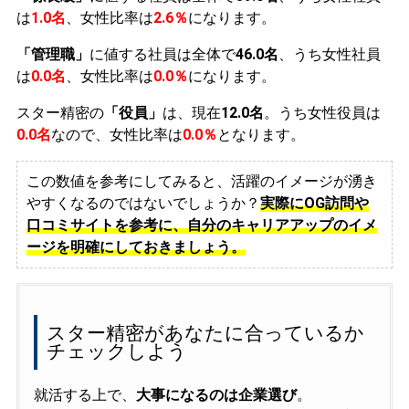
は
1.0名
、女性比率は
2.6％
になります。
「管理職」
に値する社員は全体で
46.0名
、うち女性社員
は
0.0名
、女性比率は
0.0％
になります。
スター精密の
「役員」
は、現在
12.0名
。うち女性役員は
0.0名
なので、女性比率は
0.0％
となります。
この数値を参考にしてみると、活躍のイメージが湧き
やすくなるのではないでしょうか？
実際にOG訪問や
口コミサイトを参考に、自分のキャリアアップのイメ
ージを明確にしておきましょう。
スター精密があなたに合っているか
チェックしよう
就活する上で、
大事になるのは企業選び
。