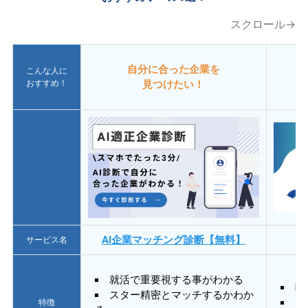
スクロール→
自分に合った企業を
こんな人に
おすすめ！
見つけたい！
AI企業マッチング診断【無料】
サービス名
就活で重要視する事がわかる
E
スター精密とマッチするかわか
あ
特徴