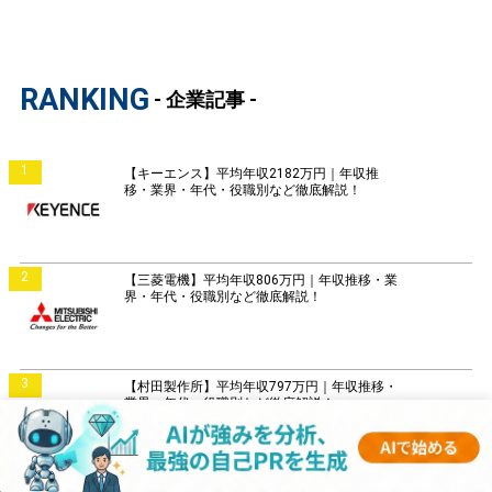
RANKING
- 企業記事 -
1
【キーエンス】平均年収2182万円｜年収推
移・業界・年代・役職別など徹底解説！
2
【三菱電機】平均年収806万円｜年収推移・業
界・年代・役職別など徹底解説！
3
【村田製作所】平均年収797万円｜年収推移・
業界・年代・役職別など徹底解説！
4