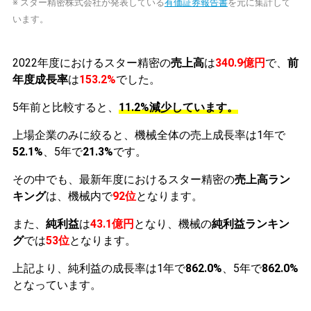
※ スター精密株式会社が発表している
有価証券報告書
を元に集計して
います。
2022年度におけるスター精密の
売上高
は
340.9億円
で、
前
年度成長率
は
153.2%
でした。
5年前と比較すると、
11.2%減少しています。
上場企業のみに絞ると、機械全体の売上成長率は1年で
52.1%
、5年で
21.3%
です。
その中でも、最新年度におけるスター精密の
売上高ラン
キング
は、機械内で
92位
となります。
また、
純利益
は
43.1億円
となり、機械の
純利益ランキン
グ
では
53位
となります。
上記より、純利益の成長率は1年で
862.0%
、5年で
862.0%
となっています。