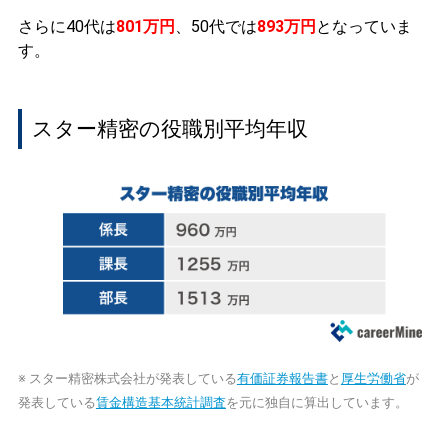
さらに40代は
801万円
、50代では
893万円
となっていま
す。
スター精密の役職別平均年収
※ スター精密株式会社が発表している
有価証券報告書
と
厚生労働省
が
発表している
賃金構造基本統計調査
を元に独自に算出しています。