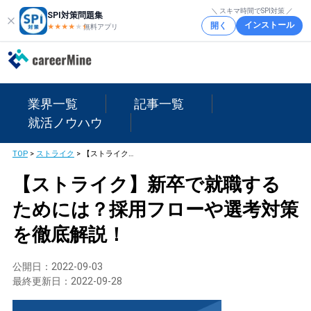
＼ スキマ時間でSPI対策 ／
SPI対策問題集
インストール
開く
★★★★
★
★
無料アプリ
業界一覧
記事一覧
就活ノウハウ
TOP
>
ストライク
>
【ストライク】新卒で就職するためには？採用フローや選考対策を徹底解説！
【ストライク】新卒で就職する
ためには？採用フローや選考対策
を徹底解説！
公開日：
2022-09-03
最終更新日：
2022-09-28