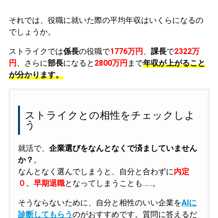
それでは、役職に就いた際の平均年収はいくらになるの
でしょうか。
ストライクでは
係長
の役職で
1776万円
、
課長
で
2322万
円
、さらに
部長
になると
2800万円
まで
年収が上がること
が分かります。
ストライクとの相性をチェックしよ
う
就活で、
企業選びをなんとなくで済ましていません
か？
。
なんとなく選んでしまうと、自分と合わずに
内定
０、早期退職
となってしまうことも……。
そうならないために、自分と相性のいい企業を
AIに
診断してもらう
のがおすすめです。質問に答えるだ