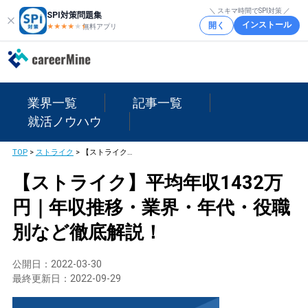
＼ スキマ時間でSPI対策 ／
SPI対策問題集
インストール
開く
★★★★
★
★
無料アプリ
業界一覧
記事一覧
就活ノウハウ
TOP
>
ストライク
>
【ストライク】平均年収1432万円｜年収推移・業界・年代・役職別など徹底解説！
【ストライク】平均年収1432万
円｜年収推移・業界・年代・役職
別など徹底解説！
公開日：
2022-03-30
最終更新日：
2022-09-29