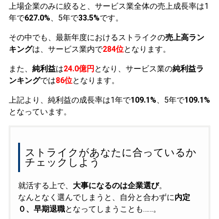
上場企業のみに絞ると、サービス業全体の売上成長率は1
年で
627.0%
、5年で
33.5%
です。
その中でも、最新年度におけるストライクの
売上高ラン
キング
は、サービス業内で
284位
となります。
また、
純利益
は
24.0億円
となり、サービス業の
純利益ラ
ンキング
では
86位
となります。
上記より、純利益の成長率は1年で
109.1%
、5年で
109.1%
となっています。
ストライクがあなたに合っているか
チェックしよう
就活する上で、
大事になるのは企業選び
。
なんとなく選んでしまうと、自分と合わずに
内定
０、早期退職
となってしまうことも……。