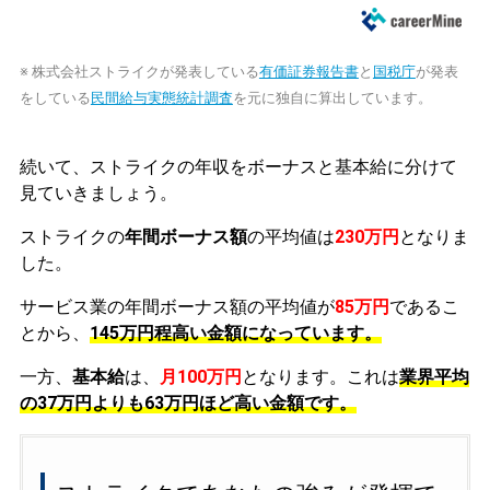
※ 株式会社ストライクが発表している
有価証券報告書
と
国税庁
が発表
をしている
民間給与実態統計調査
を元に独自に算出しています。
続いて、ストライクの年収をボーナスと基本給に分けて
見ていきましょう。
ストライクの
年間ボーナス額
の平均値は
230万円
となりま
した。
サービス業の年間ボーナス額の平均値が
85万円
であるこ
とから、
145万円程高い金額になっています。
一方、
基本給
は、
月100万円
となります。これは
業界平均
の
37万円よりも63万円ほど高い金額です。