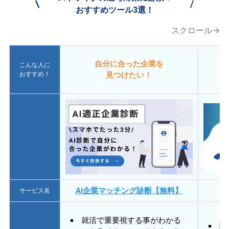
\
/
おすすめツール3選！
スクロール→
自分に合った企業を
こんな人に
おすすめ！
見つけたい！
AI企業マッチング診断【無料】
サービス名
就活で重要視する事がわかる
E