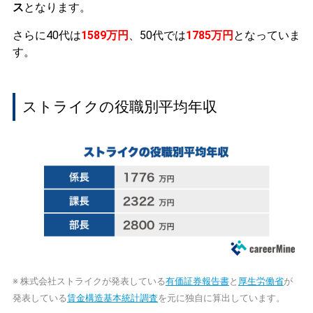
ス
となります。
さらに40代は
1589万円
、50代では
1785万円
となっていま
す。
ストライクの役職別平均年収
※ 株式会社ストライクが発表している
有価証券報告書
と
厚生労働省
が
発表している
賃金構造基本統計調査
を元に独自に算出しています。