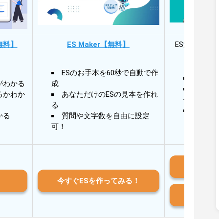
無料】
ES Maker【無料】
ES添削・面
ESのお手本を60秒で自動で作
30秒
がわかる
成
30秒
るかわか
あなただけのESの見本を作れ
作成
る
AIと
かる
質問や文字数を自由に設定
る
可！
iO
今すぐESを作ってみる！
And