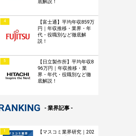
底解説！
4
【富士通】平均年収859万
円｜年収推移・業界・年
代・役職別など徹底解
説！
5
【日立製作所】平均年収8
96万円｜年収推移・業
界・年代・役職別など徹
底解説！
RANKING
- 業界記事 -
1
【マスコミ業界研究｜202