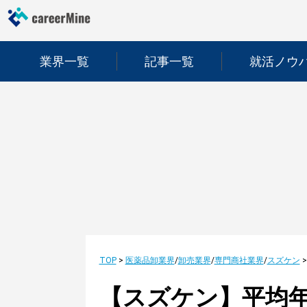
業界一覧
記事一覧
就活ノウ
TOP
>
医薬品卸業界
/
卸売業界
/
専門商社業界
/
スズケン
【スズケン】平均年