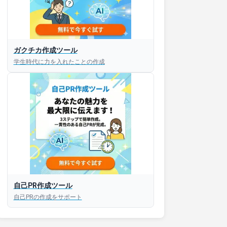
接対策アプリ【無料】
ガクチカ作成ツール
学生時代に力を入れたことの作成
以内にあなたのESを添削
以内にあなただけのESを
対話して面接練習ができ
S版はこちら
自己PR作成ツール
自己PRの作成をサポート
roid版はこちら