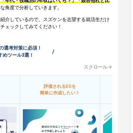
、
「年代・役職別の年収はいくら？」「競合他社と比
々な角度で分析していきます。
も紹介しているので、スズケンを志望する就活生だけ
ひチェックしてみてください！
の選考対策に必須！
/
すめツール3選！
スクロール→
評価されるESを
今
簡単に作成したい！
添削