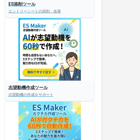
ES添削ツール
エントリーシートの添削・改善
志望動機作成ツール
すぐESを
志望動機の作成をサポート
してほしい！