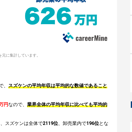
を元に集計しています。
で、
スズケンの平均年収は平均的な数値であること
6万円
なので、
業界全体の平均年収に比べても平均的
は、スズケンは全体で
2119位
、卸売業内で
196位
とな