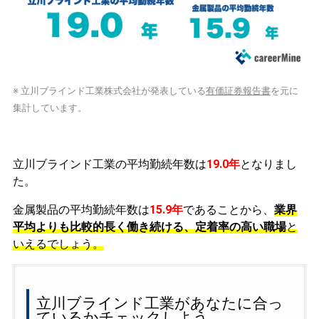
※ 立川ブラインド工業株式会社が発表している
有価証券報告書
を元に
集計しています。
立川ブラインド工業の平均勤続年数は
19.0年
となりまし
た。
金属製品の平均勤続年数は
15.9年
であることから、
業界
平均よりも比較的長く働き続ける、定着率の高い職場
と
いえるでしょう。
立川ブラインド工業があなたに合っ
ているかチェックしよう