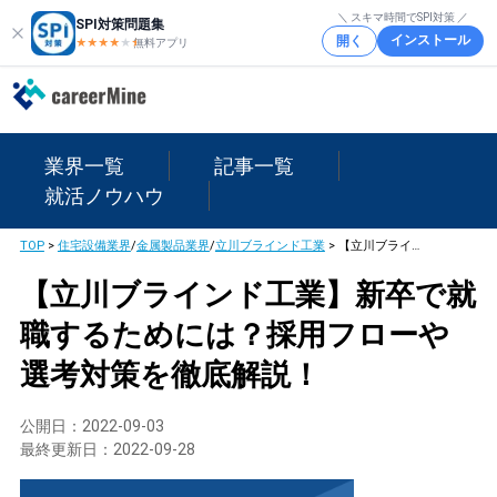
＼ スキマ時間でSPI対策 ／
SPI対策問題集
インストール
開く
★★★★
★
★
無料アプリ
業界一覧
記事一覧
就活ノウハウ
TOP
>
住宅設備業界
/
金属製品業界
/
立川ブラインド工業
>
【立川ブラインド工業】新卒で就職するためには？採用フローや選考対策を徹底解説！
【立川ブラインド工業】新卒で就
職するためには？採用フローや
選考対策を徹底解説！
公開日：
2022-09-03
最終更新日：
2022-09-28