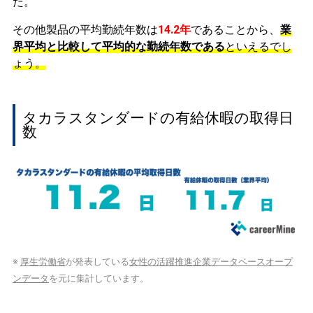
た。
その他製品の平均勤続年数は
14.2年
であることから、
業
界平均と比較して平均的な勤続年数である
といえるでし
ょう。
タカラスタンダードの有給休暇の取得日
数
※
厚生労働省
が発表している
女性の活躍推進企業データベースオープ
ンデータ
を元に集計しています。