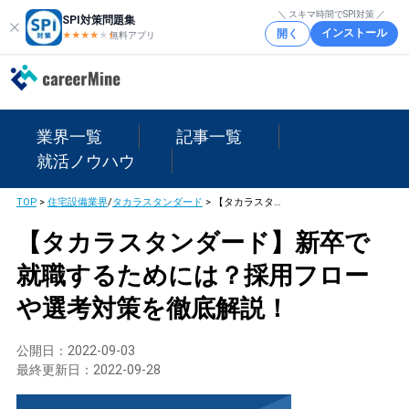
＼ スキマ時間でSPI対策 ／
SPI対策問題集
インストール
開く
★★★★
★
★
無料アプリ
業界一覧
記事一覧
就活ノウハウ
TOP
>
住宅設備業界
/
タカラスタンダード
>
【タカラスタンダード】新卒で就職するためには？採用フローや選考対策を徹底解説！
【タカラスタンダード】新卒で
就職するためには？採用フロー
や選考対策を徹底解説！
公開日：
2022-09-03
最終更新日：
2022-09-28