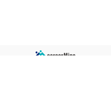
サイトコンテンツ
サイト情報
業界一覧
運営会社
企業一覧
プライバシーポリシー
タグ一覧
記事制作ポリシー
監修者メッセージ
編集部紹介
よくある質問