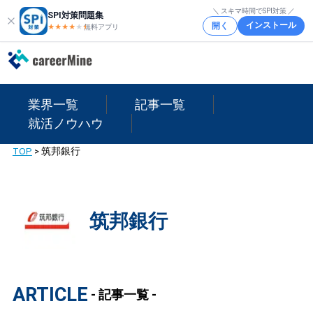
＼ スキマ時間でSPI対策 ／
SPI対策問題集
インストール
開く
★★★★
★
★
無料アプリ
業界一覧
記事一覧
就活ノウハウ
TOP
>
筑邦銀行
筑邦銀行
ARTICLE
- 記事一覧 -