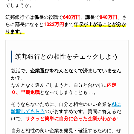
でしょうか。
筑邦銀行では
係長
の役職で
648万円
、
課長
で
848万円
、さ
らに
部長
になると
1022万円
まで
年収が上がることが分か
ります。
筑邦銀行との相性をチェックしよう
就活で、
企業選びをなんとなくで済ましていません
か？
。
なんとなく選んでしまうと、自分と合わずに
内定
０、早期退職
となってしまうことも……。
そうならないために、自分と相性のいい企業を
AIに
診断してもらう
のがおすすめです。質問に答えるだ
けで、
サクッと簡単に自分に合った企業がわかる!
自分と相性の良い企業を発見・確認するために、ぜ