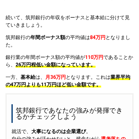
続いて、筑邦銀行の年収をボーナスと基本給に分けて見
ていきましょう。
筑邦銀行の
年間ボーナス額
の平均値は
84万円
となりまし
た。
銀行業の年間ボーナス額の平均値が
110万円
であることか
ら、
26万円程低い金額になっています。
一方、
基本給
は、
月36万円
となります。これは
業界平均
の
47万円よりも11万円ほど低い金額です。
筑邦銀行であなたの強みが発揮でき
るかチェックしよう
就活で、
大事になるのは企業選び
。
自分の強みが活かせないと、残念ながら
選考落ちの