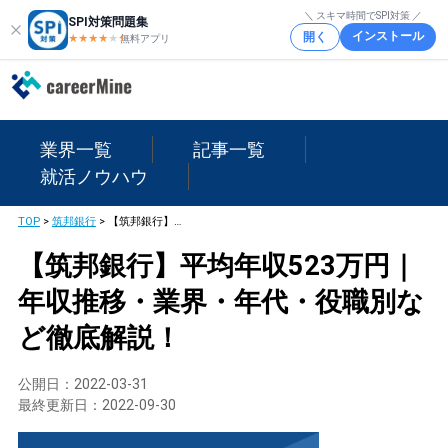
＼ スキマ時間でSPI対策 ／
SPI対策問題集
インストール
開く
★★★★
★
★
無料アプリ
業界一覧
記事一覧
就活ノウハウ
TOP
>
筑邦銀行
>
【筑邦銀行】平均年収523万円｜年収推移・業界・年代・役職別など徹底解説！
【筑邦銀行】平均年収523万円｜
年収推移・業界・年代・役職別な
ど徹底解説！
公開日：
2022-03-31
最終更新日：
2022-09-30