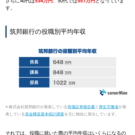
さらに40代は
534万円
、50代では
557万円
となっていま
す。
筑邦銀行の役職別平均年収
※ 株式会社筑邦銀行が発表している
有価証券報告書
と
厚生労働省
が発
表している
賃金構造基本統計調査
を元に独自に算出しています。
それでは、役職に就いた際の平均年収はいくらになるの