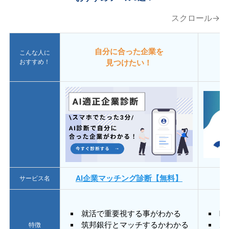
スクロール→
自分に合った企業を
こんな人に
おすすめ！
見つけたい！
AI企業マッチング診断【無料】
サービス名
就活で重要視する事がわかる
E
筑邦銀行とマッチするかわかる
あ
特徴