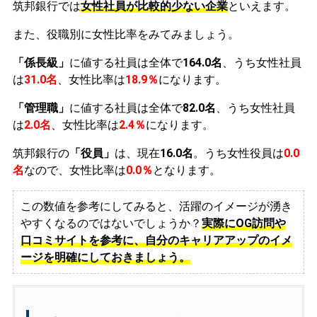
筑邦銀行では
女性社員が比較的少ない企業
といえます。
また、役職別に女性比率をみてみましょう。
「係長級」
に値する社員は全体で
164.0名
、うち女性社員
は
31.0名
、女性比率は
18.9％
になります。
「管理職」
に値する社員は全体で
82.0名
、うち女性社員
は
2.0名
、女性比率は
2.4％
になります。
筑邦銀行の
「役員」
は、現在
16.0名
。うち女性役員は
0.0
名
なので、女性比率は
0.0％
となります。
この数値を参考にしてみると、活躍のイメージが湧き
やすくなるのではないでしょうか？
実際にOG訪問や
口コミサイトを参考に、自分のキャリアアップのイメ
ージを明確にしておきましょう。