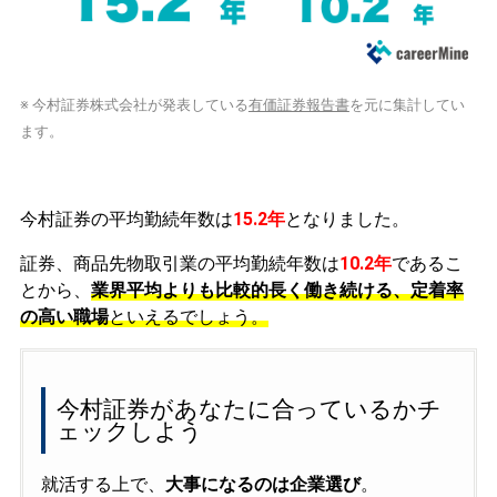
※ 今村証券株式会社が発表している
有価証券報告書
を元に集計してい
ます。
今村証券の平均勤続年数は
15.2年
となりました。
証券、商品先物取引業の平均勤続年数は
10.2年
であるこ
とから、
業界平均よりも比較的長く働き続ける、定着率
の高い職場
といえるでしょう。
今村証券があなたに合っているかチ
ェックしよう
就活する上で、
大事になるのは企業選び
。