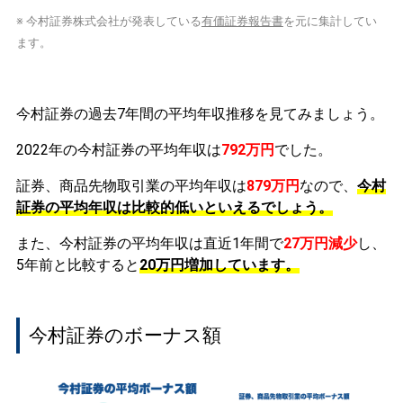
※ 今村証券株式会社が発表している
有価証券報告書
を元に集計してい
ます。
今村証券の過去7年間の平均年収推移を見てみましょう。
2022年の今村証券の平均年収は
792万円
でした。
証券、商品先物取引業の平均年収は
879万円
なので、
今村
証券の平均年収は比較的低いといえるでしょう。
また、今村証券の平均年収は直近1年間で
27万円
減少
し、
5年前と比較すると
20万円
増加
しています。
今村証券のボーナス額