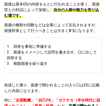
面接は基本ESの内容をもとに行われることが多く、面接
官との対話によって深堀し、
自分の人柄や能力を売り込
む場です。
面接の種類や回数などは企業によって左右されますが、
面接対策として行うべきことは大きく
3つ
になります。
1. 回答を事前に準備する
2.
面接をイメージして設問を書き出す、口に出して
回答する
3. 模擬面接を繰り返す
前述した通り、面接で聞かれることの入り口はESに記載
した内容になります。
特に
「志望動機」「自己PR」「ガクチカ（学生時代に頑
張ったこと）」「長所・短所」
など、
定番で聞かれるこ