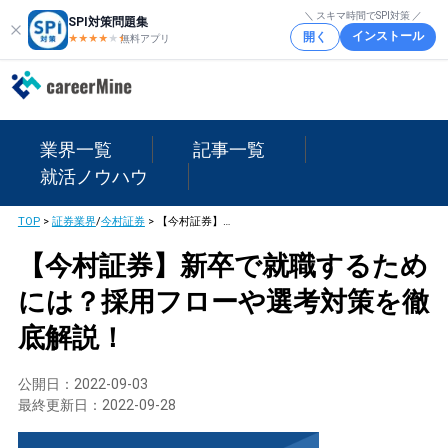
＼ スキマ時間でSPI対策 ／
SPI対策問題集
インストール
開く
★★★★
★
★
無料アプリ
業界一覧
記事一覧
就活ノウハウ
TOP
>
証券業界
/
今村証券
>
【今村証券】新卒で就職するためには？採用フローや選考対策を徹底解説！
【今村証券】新卒で就職するため
には？採用フローや選考対策を徹
底解説！
公開日：
2022-09-03
最終更新日：
2022-09-28