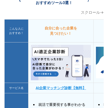
おすすめツール3選！
スクロール→
自分に合った企業を
こんな人に
おすすめ！
見つけたい！
AI企業マッチング診断【無料】
サービス名
就活で重要視する事がわかる
E