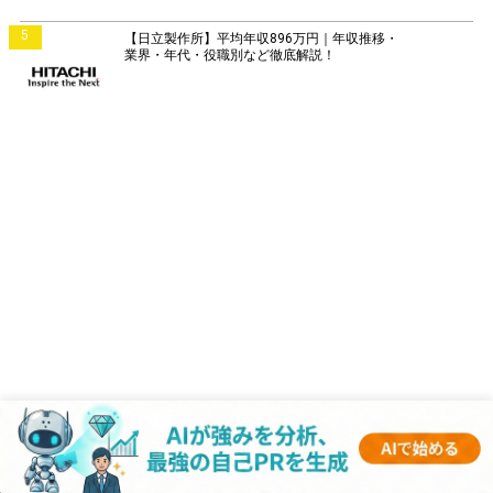
5
【日立製作所】平均年収896万円｜年収推移・
業界・年代・役職別など徹底解説！