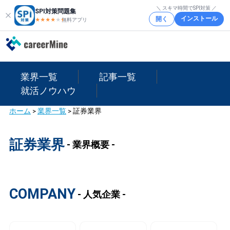
＼ スキマ時間でSPI対策 ／
SPI対策問題集
インストール
開く
★★★★
★
★
無料アプリ
業界一覧
記事一覧
就活ノウハウ
ホーム
>
業界一覧
>
証券業界
証券業界
- 業界概要 -
COMPANY
- 人気企業 -