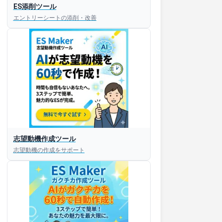
ES添削ツール
エントリーシートの添削・改善
すぐESを
志望動機作成ツール
してほしい！
志望動機の作成をサポート