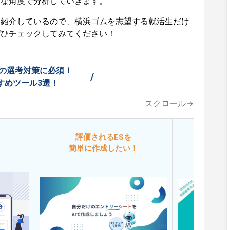
々な角度で分析していきます。
も紹介しているので、横浜ゴムを志望する就活生だけ
ぜひチェックしてみてください！
の選考対策に必須！
/
すめツール3選！
スクロール→
評価されるESを
今
簡単に作成したい！
添削