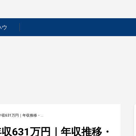
ハウ
【横浜ゴム】平均年収631万円｜年収推移・業界・年代・役職別など徹底解説！
収631万円｜年収推移・