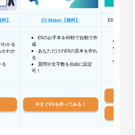
無料】
ES Maker【無料】
ES添削・面
ESのお手本を60秒で自動で作
30秒
がわかる
成
30秒
るかわか
あなただけのESの見本を作れ
作成
る
AIと
かる
質問や文字数を自由に設定
る
可！
iO
今すぐESを作ってみる！
And