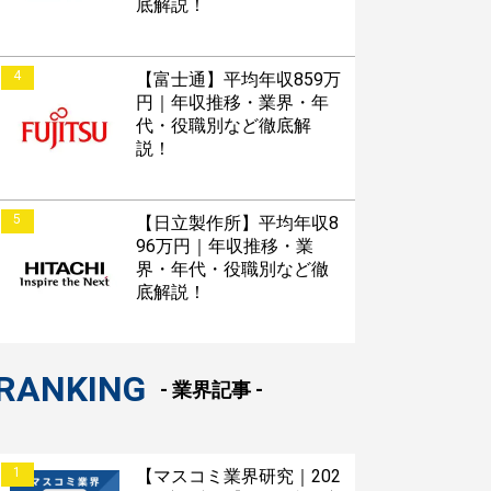
底解説！
4
【富士通】平均年収859万
円｜年収推移・業界・年
代・役職別など徹底解
説！
5
【日立製作所】平均年収8
96万円｜年収推移・業
界・年代・役職別など徹
底解説！
RANKING
- 業界記事 -
1
【マスコミ業界研究｜202