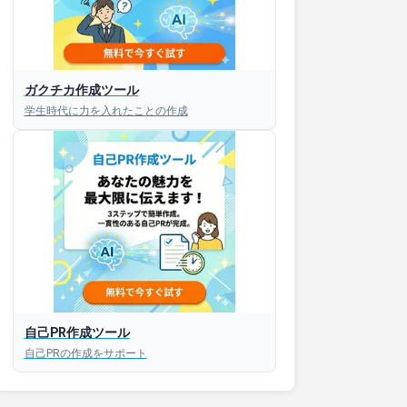
接対策アプリ【無料】
ガクチカ作成ツール
学生時代に力を入れたことの作成
以内にあなたのESを添削
以内にあなただけのESを
対話して面接練習ができ
S版はこちら
自己PR作成ツール
roid版はこちら
自己PRの作成をサポート