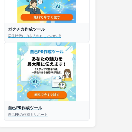
ガクチカ作成ツール
学生時代に力を入れたことの作成
接対策アプリ【無料】
以内にあなたのESを添削
以内にあなただけのESを
対話して面接練習ができ
自己PR作成ツール
自己PRの作成をサポート
S版はこちら