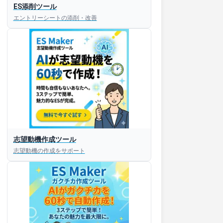
ES添削ツール
エントリーシートの添削・改善
志望動機作成ツール
志望動機の作成をサポート
すぐESを
してほしい！