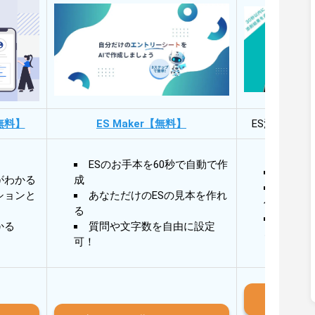
無料】
ES Maker【無料】
ES添削・面
ESのお手本を60秒で自動で作
30秒
がわかる
成
30秒
ションと
あなただけのESの見本を作れ
作成
る
AIと
かる
質問や文字数を自由に設定
る
可！
iO