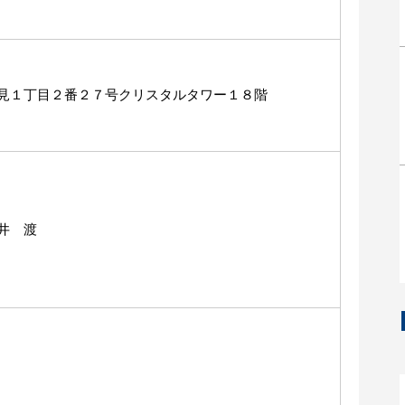
見１丁目２番２７号クリスタルタワー１８階
井 渡