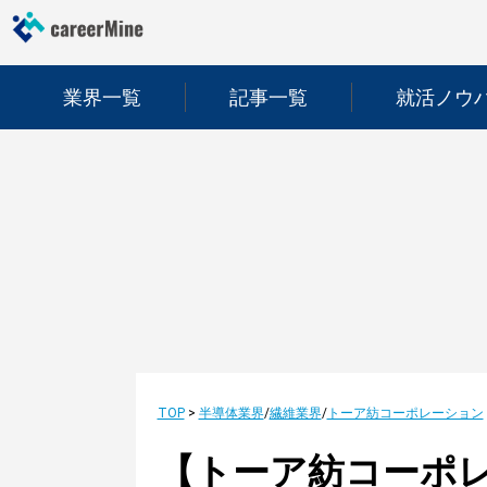
業界一覧
記事一覧
就活ノウ
TOP
>
半導体業界
/
繊維業界
/
トーア紡コーポレーション
【トーア紡コーポ