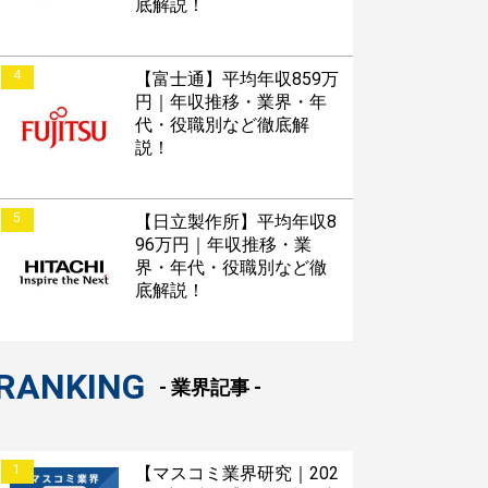
底解説！
4
【富士通】平均年収859万
円｜年収推移・業界・年
代・役職別など徹底解
説！
5
【日立製作所】平均年収8
96万円｜年収推移・業
界・年代・役職別など徹
底解説！
RANKING
- 業界記事 -
1
【マスコミ業界研究｜202