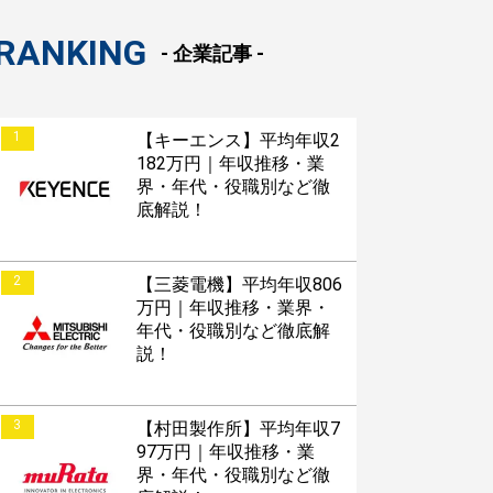
roid版はこちら
RANKING
- 企業記事 -
1
【キーエンス】平均年収2
182万円｜年収推移・業
界・年代・役職別など徹
底解説！
2
【三菱電機】平均年収806
万円｜年収推移・業界・
年代・役職別など徹底解
説！
3
【村田製作所】平均年収7
97万円｜年収推移・業
界・年代・役職別など徹