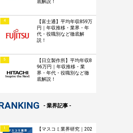
底解説！
4
【富士通】平均年収859万
円｜年収推移・業界・年
代・役職別など徹底解
説！
5
【日立製作所】平均年収8
96万円｜年収推移・業
界・年代・役職別など徹
底解説！
RANKING
- 業界記事 -
1
【マスコミ業界研究｜202