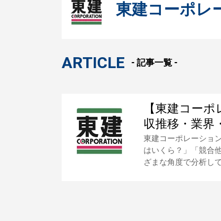
東建コーポレ
ARTICLE
- 記事一覧 -
【東建コーポ
収推移・業界
東建コーポレーショ
はいくら？」「競合
ざまな角度で分析し