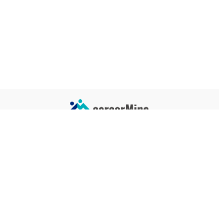
サイトコンテンツ
サイト情報
業界一覧
運営会社
企業一覧
プライバシーポリシー
タグ一覧
記事制作ポリシー
監修者メッセージ
編集部紹介
よくある質問