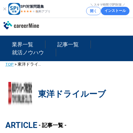
＼ スキマ時間でSPI対策 ／
SPI対策問題集
インストール
開く
★★★★
★
★
無料アプリ
業界一覧
記事一覧
就活ノウハウ
TOP
>
東洋ドライルーブ
東洋ドライルーブ
ARTICLE
- 記事一覧 -