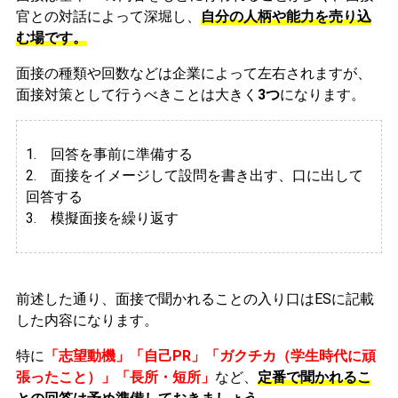
官との対話によって深堀し、
自分の人柄や能力を売り込
む場です。
面接の種類や回数などは企業によって左右されますが、
面接対策として行うべきことは大きく
3つ
になります。
1. 回答を事前に準備する
2.
面接をイメージして設問を書き出す、口に出して
回答する
3. 模擬面接を繰り返す
前述した通り、面接で聞かれることの入り口はESに記載
した内容になります。
特に
「志望動機」「自己PR」「ガクチカ（学生時代に頑
張ったこと）」「長所・短所」
など、
定番で聞かれるこ