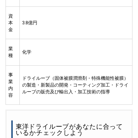
資
本
3.8億円
金
業
化学
種
事
ドライルーブ（固体被膜潤滑剤・特殊機能性被膜）
業
の製造・新製品の開発・コーティング加工・ドライ
内
ルーブの販売及び輸出入・加工技術の指導
容
東洋ドライルーブがあなたに合って
いるかチェックしよう