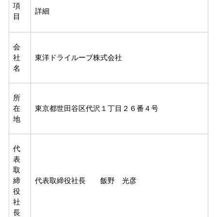
項
詳細
目
会
社
東洋ドライルーブ株式会社
名
所
在
東京都世田谷区代沢１丁目２６番４号
地
代
表
取
締
代表取締役社長 飯野 光彦
役
社
長