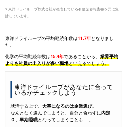
※ 東洋ドライルーブ株式会社が発表している
有価証券報告書
を元に集
計しています。
東洋ドライルーブの平均勤続年数は
11.7年
となりまし
た。
化学の平均勤続年数は
15.4年
であることから、
業界平均
よりも社員の出入りが多い職場
といえるでしょう。
東洋ドライルーブがあなたに合って
いるかチェックしよう
就活する上で、
大事になるのは企業選び
。
なんとなく選んでしまうと、自分と合わずに
内定
０、早期退職
となってしまうことも……。