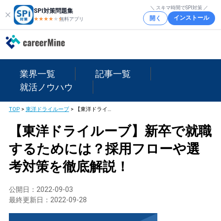
＼ スキマ時間でSPI対策 ／
SPI対策問題集
インストール
開く
★★★★
★
★
無料アプリ
業界一覧
記事一覧
就活ノウハウ
TOP
>
東洋ドライルーブ
>
【東洋ドライルーブ】新卒で就職するためには？採用フローや選考対策を徹底解説！
【東洋ドライルーブ】新卒で就職
するためには？採用フローや選
考対策を徹底解説！
公開日：
2022-09-03
最終更新日：
2022-09-28