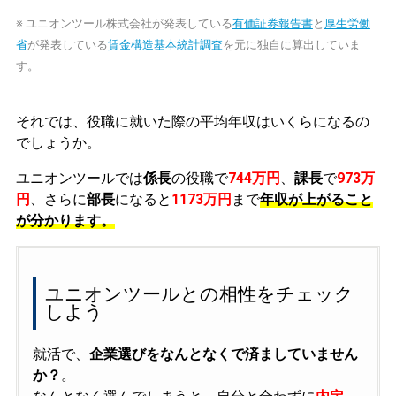
※ ユニオンツール株式会社が発表している
有価証券報告書
と
厚生労働
省
が発表している
賃金構造基本統計調査
を元に独自に算出していま
す。
それでは、役職に就いた際の平均年収はいくらになるの
でしょうか。
ユニオンツールでは
係長
の役職で
744万円
、
課長
で
973万
円
、さらに
部長
になると
1173万円
まで
年収が上がること
が分かります。
ユニオンツールとの相性をチェック
しよう
就活で、
企業選びをなんとなくで済ましていません
か？
。