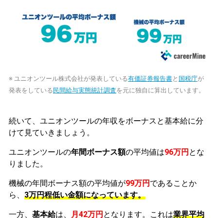
※ ユニオンツール株式会社が発表している
有価証券報告書
と
国税庁
が
発表をしている
民間給与実態統計調査
を元に独自に算出しています。
続いて、ユニオンツールの年収をボーナスと基本給に分
けて見ていきましょう。
ユニオンツールの
年間ボーナス額
の平均値は
96万円
とな
りました。
機械の年間ボーナス額の平均値が
99万円
であることか
ら、
3万円程低い金額になっています。
一方、
基本給
は、
月42万円
となります。これは
業界平均