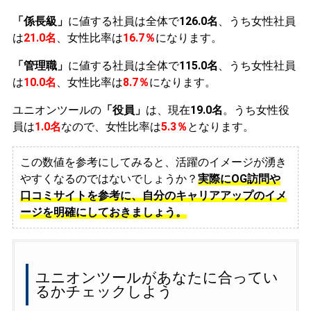
「係長級」
に値する社員は全体で
126.0名
、うち女性社員
は
21.0名
、女性比率は
16.7％
になります。
「管理職」
に値する社員は全体で
115.0名
、うち女性社員
は
10.0名
、女性比率は
8.7％
になります。
ユニオンツールの
「役員」
は、現在
19.0名
。うち女性役
員は
1.0名
なので、女性比率は
5.3％
となります。
この数値を参考にしてみると、活躍のイメージが湧き
やすくなるのではないでしょうか？
実際にOG訪問や
口コミサイトを参考に、自分のキャリアアップのイメ
ージを明確にしておきましょう。
ユニオンツールがあなたに合ってい
るかチェックしよう