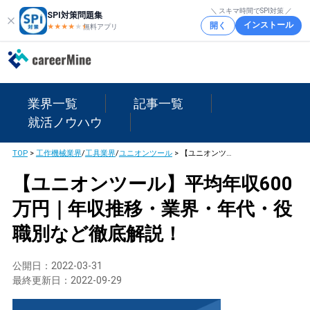
＼ スキマ時間でSPI対策 ／
SPI対策問題集
インストール
開く
★★★★
★
★
無料アプリ
業界一覧
記事一覧
就活ノウハウ
TOP
>
工作機械業界
/
工具業界
/
ユニオンツール
>
【ユニオンツール】平均年収600万円｜年収推移・業界・年代・役職別など徹底解説！
【ユニオンツール】平均年収600
万円｜年収推移・業界・年代・役
職別など徹底解説！
公開日：
2022-03-31
最終更新日：
2022-09-29