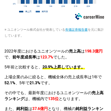
※ ユニオンツール株式会社が発表している
有価証券報告書
を元に集計
しています。
2022年度におけるユニオンツールの
売上高
は
198.3億円
で、
前年度成長率
は
123.7%
でした。
5年前と比較すると、
20.9%上昇しています。
上場企業のみに絞ると、機械全体の売上成長率は1年で
52.1%
、5年で
21.3%
です。
その中でも、最新年度におけるユニオンツールの
売上高
ランキング
は、機械内で
135位
となります。
また、
純利益
は
37.6億円
となり、機械の
純利益ランキン