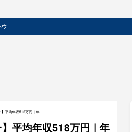
ハウ
【早稲田アカデミー】平均年収518万円｜年収推移・業界・年代・役職別など徹底解説！
】平均年収518万円｜年