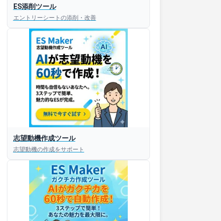
ES添削ツール
エントリーシートの添削・改善
志望動機作成ツール
志望動機の作成をサポート
すぐESを
してほしい！