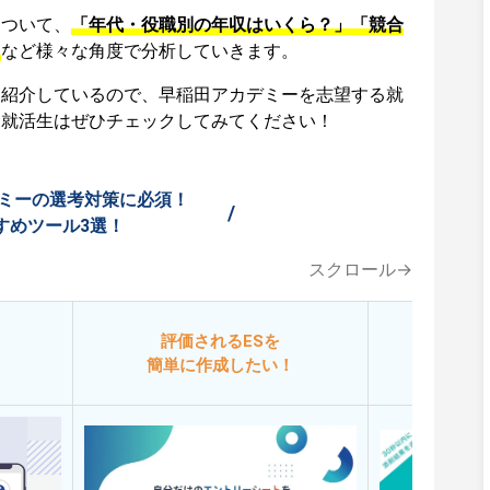
について、
「年代・役職別の年収はいくら？」「競合
」
など様々な角度で分析していきます。
も紹介しているので、早稲田アカデミーを志望する就
る就活生はぜひチェックしてみてください！
ミーの選考対策に必須！
/
すめツール3選！
スクロール→
評価されるESを
今
簡単に作成したい！
添削