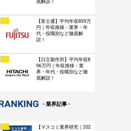
底解説！
4
【富士通】平均年収859万
円｜年収推移・業界・年
代・役職別など徹底解
説！
5
【日立製作所】平均年収8
96万円｜年収推移・業
界・年代・役職別など徹
底解説！
RANKING
- 業界記事 -
1
【マスコミ業界研究｜202