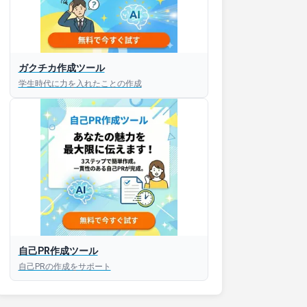
ガクチカ作成ツール
接対策アプリ【無料】
学生時代に力を入れたことの作成
以内にあなたのESを添削
以内にあなただけのESを
対話して面接練習ができ
S版はこちら
自己PR作成ツール
自己PRの作成をサポート
roid版はこちら