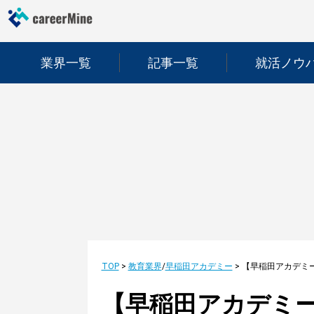
業界一覧
記事一覧
就活ノウ
TOP
>
教育業界
/
早稲田アカデミー
>
【早稲田アカデミー