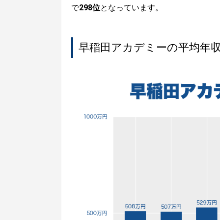
で
298位
となっています。
早稲田アカデミーの平均年