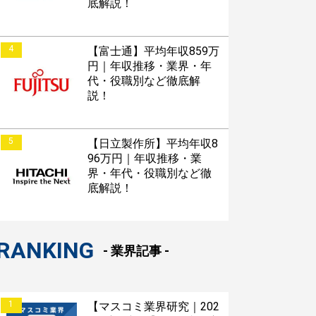
底解説！
4
【富士通】平均年収859万
円｜年収推移・業界・年
代・役職別など徹底解
説！
5
【日立製作所】平均年収8
96万円｜年収推移・業
界・年代・役職別など徹
底解説！
RANKING
- 業界記事 -
1
【マスコミ業界研究｜202