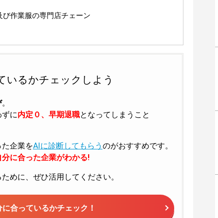
及び作業服の専門店チェーン
ているかチェックしよう
び
。
わずに
内定０、早期退職
となってしまうこと
った企業を
AIに診断してもらう
のがおすすめです。
分に合った企業がわかる!
るために、ぜひ活用してください。
分に合っているかチェック！