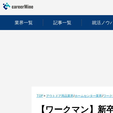
業界一覧
記事一覧
就活ノウ
TOP
>
アウトドア用品業界
/
ホームセンター業界
/
ワーク
【ワークマン】新