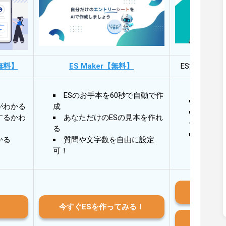
無料】
ES Maker【無料】
ES添削・面
ESのお手本を60秒で自動で作
30秒
がわかる
成
30秒
するかわ
あなただけのESの見本を作れ
作成
る
AIと
かる
質問や文字数を自由に設定
る
可！
iO
今すぐESを作ってみる！
And