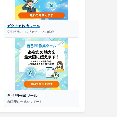
ガクチカ作成ツール
学生時代に力を入れたことの作成
接対策アプリ【無料】
以内にあなたのESを添削
以内にあなただけのESを
対話して面接練習ができ
自己PR作成ツール
S版はこちら
自己PRの作成をサポート
roid版はこちら