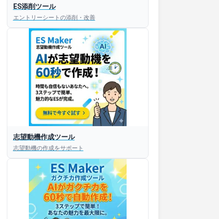
ES添削ツール
エントリーシートの添削・改善
志望動機作成ツール
志望動機の作成をサポート
すぐESを
してほしい！