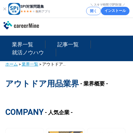
＼ スキマ時間でSPI対策 ／
SPI対策問題集
インストール
開く
★★★★
★
★
無料アプリ
業界一覧
記事一覧
就活ノウハウ
ホーム
>
業界一覧
>
アウトドア用品業界
アウトドア用品業界
- 業界概要 -
COMPANY
- 人気企業 -