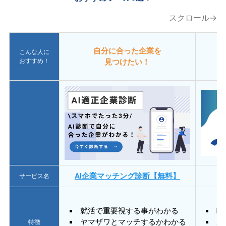
スクロール→
自分に合った企業を
こんな人に
おすすめ！
見つけたい！
AI企業マッチング診断【無料】
サービス名
就活で重要視する事がわかる
E
ヤマザワとマッチするかわかる
あ
特徴