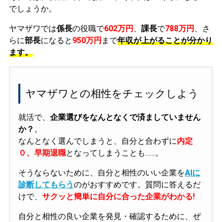
でしょうか。
ヤマザワでは
係長
の役職で
602万円
、
課長
で
788万円
、さ
らに
部長
になると
950万円
まで
年収が上がることが分かり
ます。
ヤマザワとの相性をチェックしよう
就活で、
企業選びをなんとなくで済ましていません
か？
。
なんとなく選んでしまうと、自分と合わずに
内定
０、早期退職
となってしまうことも……。
そうならないために、自分と相性のいい企業を
AIに
診断してもらう
のがおすすめです。質問に答えるだ
けで、
サクッと簡単に自分に合った企業がわかる!
自分と相性の良い企業を発見・確認するために、ぜ