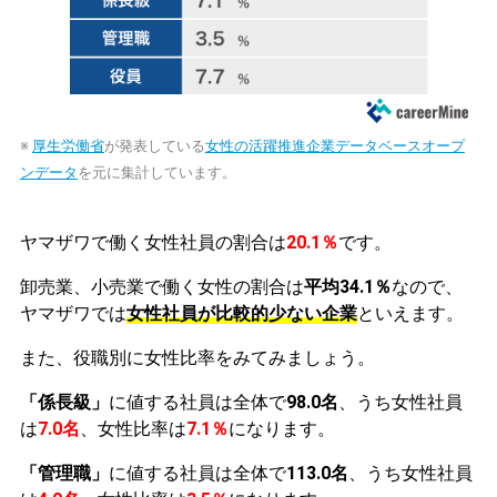
※
厚生労働省
が発表している
女性の活躍推進企業データベースオープ
ンデータ
を元に集計しています。
ヤマザワで働く女性社員の割合は
20.1％
です。
卸売業、小売業で働く女性の割合は
平均34.1％
なので、
ヤマザワでは
女性社員が比較的少ない企業
といえます。
また、役職別に女性比率をみてみましょう。
「係長級」
に値する社員は全体で
98.0名
、うち女性社員
は
7.0名
、女性比率は
7.1％
になります。
「管理職」
に値する社員は全体で
113.0名
、うち女性社員