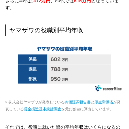
さらに40代は
472万円
、50代では
515万円
となっていま
す。
ヤマザワの役職別平均年収
※ 株式会社ヤマザワが発表している
有価証券報告書
と
厚生労働省
が発
表している
賃金構造基本統計調査
を元に独自に算出しています。
それでは、役職に就いた際の平均年収はいくらになるの