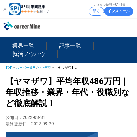
＼ スキマ時間でSPI対策 ／
SPI対策問題集
インストール
開く
★★★★
★
★
無料アプリ
業界一覧
記事一覧
就活ノウハウ
TOP
>
スーパー業界
/
ヤマザワ
>
【ヤマザワ】平均年収486万円｜年収推移・業界・年代・役職別など徹底解説！
【ヤマザワ】平均年収486万円｜
年収推移・業界・年代・役職別な
ど徹底解説！
公開日：
2022-03-31
最終更新日：
2022-09-29