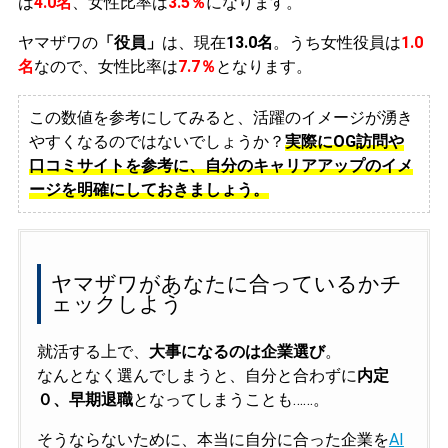
は
4.0名
、女性比率は
3.5％
になります。
ヤマザワの
「役員」
は、現在
13.0名
。うち女性役員は
1.0
名
なので、女性比率は
7.7％
となります。
この数値を参考にしてみると、活躍のイメージが湧き
やすくなるのではないでしょうか？
実際にOG訪問や
口コミサイトを参考に、自分のキャリアアップのイメ
ージを明確にしておきましょう。
ヤマザワがあなたに合っているかチ
ェックしよう
就活する上で、
大事になるのは企業選び
。
なんとなく選んでしまうと、自分と合わずに
内定
０、早期退職
となってしまうことも……。
そうならないために、本当に自分に合った企業を
AI