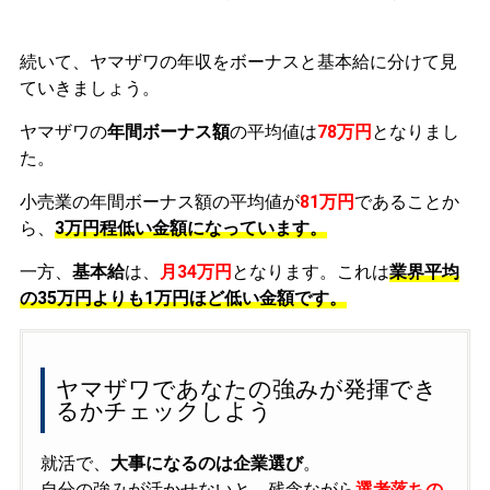
続いて、ヤマザワの年収をボーナスと基本給に分けて見
ていきましょう。
ヤマザワの
年間ボーナス額
の平均値は
78万円
となりまし
た。
小売業の年間ボーナス額の平均値が
81万円
であることか
ら、
3万円程低い金額になっています。
一方、
基本給
は、
月34万円
となります。これは
業界平均
の
35万円よりも1万円ほど低い金額です。
ヤマザワであなたの強みが発揮でき
るかチェックしよう
就活で、
大事になるのは企業選び
。
自分の強みが活かせないと、残念ながら
選考落ちの