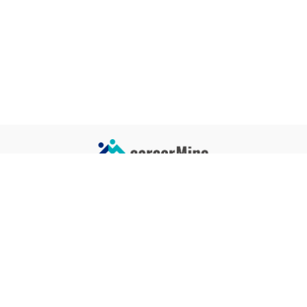
サイトコンテンツ
サイト情報
業界一覧
運営会社
企業一覧
プライバシーポリシー
タグ一覧
記事制作ポリシー
監修者メッセージ
編集部紹介
よくある質問