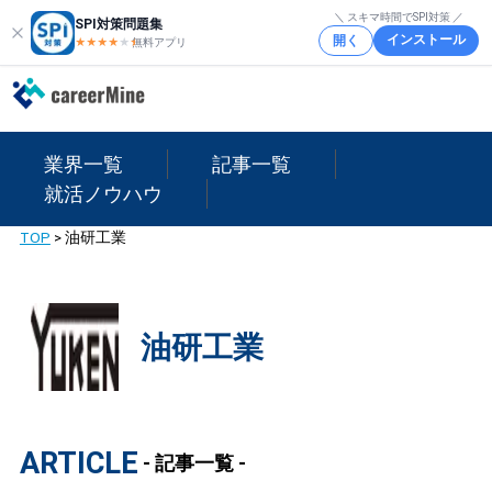
＼ スキマ時間でSPI対策 ／
SPI対策問題集
インストール
開く
★★★★
★
★
無料アプリ
業界一覧
記事一覧
就活ノウハウ
TOP
>
油研工業
油研工業
ARTICLE
- 記事一覧 -