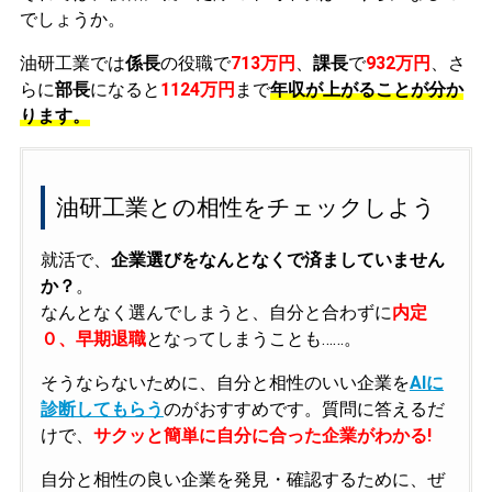
でしょうか。
油研工業では
係長
の役職で
713万円
、
課長
で
932万円
、さ
らに
部長
になると
1124万円
まで
年収が上がることが分か
ります。
油研工業との相性をチェックしよう
就活で、
企業選びをなんとなくで済ましていません
か？
。
なんとなく選んでしまうと、自分と合わずに
内定
０、早期退職
となってしまうことも……。
そうならないために、自分と相性のいい企業を
AIに
診断してもらう
のがおすすめです。質問に答えるだ
けで、
サクッと簡単に自分に合った企業がわかる!
自分と相性の良い企業を発見・確認するために、ぜ