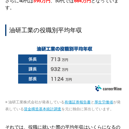
さらに40代は
595万円
、50代では
664万円
となっていま
す。
油研工業の役職別平均年収
※ 油研工業株式会社が発表している
有価証券報告書
と
厚生労働省
が発
表している
賃金構造基本統計調査
を元に独自に算出しています。
それでは、役職に就いた際の平均年収はいくらになるの