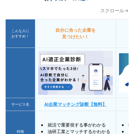
スクロール→
自分に合った企業を
こんな人に
おすすめ！
見つけたい！
AI企業マッチング診断【無料】
サービス名
就活で重要視する事がわかる
E
油研工業とマッチするかわかる
あ
特徴