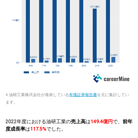
※ 油研工業株式会社が発表している
有価証券報告書
を元に集計してい
ます。
2022年度における油研工業の
売上高
は
149.4億円
で、
前年
度成長率
は
117.5%
でした。