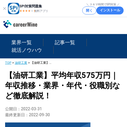
＼ スキマ時間でSPI対策 ／
SPI対策問題集
インストール
開く
★★★★
★
★
無料アプリ
業界一覧
記事一覧
就活ノウハウ
TOP
>
油研工業
>
【油研工業】平均年収575万円｜年収推移・業界・年代・役職別など徹底解説！
【油研工業】平均年収575万円｜
年収推移・業界・年代・役職別な
ど徹底解説！
公開日：
2022-03-31
最終更新日：
2022-09-30