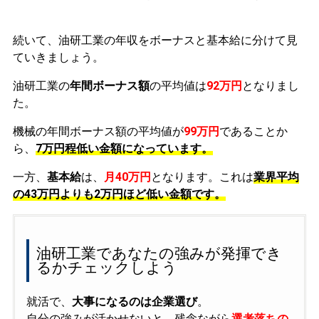
続いて、油研工業の年収をボーナスと基本給に分けて見
ていきましょう。
油研工業の
年間ボーナス額
の平均値は
92万円
となりまし
た。
機械の年間ボーナス額の平均値が
99万円
であることか
ら、
7万円程低い金額になっています。
一方、
基本給
は、
月40万円
となります。これは
業界平均
の
43万円よりも2万円ほど低い金額です。
油研工業であなたの強みが発揮でき
るかチェックしよう
就活で、
大事になるのは企業選び
。
自分の強みが活かせないと、残念ながら
選考落ちの