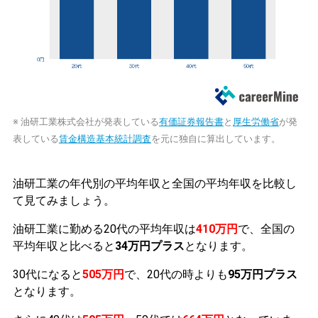
※ 油研工業株式会社が発表している
有価証券報告書
と
厚生労働省
が発
表している
賃金構造基本統計調査
を元に独自に算出しています。
油研工業の年代別の平均年収と全国の平均年収を比較し
て見てみましょう。
油研工業に勤める20代の平均年収は
410万円
で、全国の
平均年収と比べると
34万円プラス
となります。
30代になると
505万円
で、20代の時よりも
95万円プラス
となります。