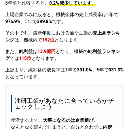
5年前と比較すると、
8.2%減少しています。
上場企業のみに絞ると、機械全体の売上成長率は1年で
976.9%
、5年で
399.8%
です。
その中でも、最新年度における油研工業の
売上高ランキ
ング
は、機械内で
152位
となります。
また、
純利益
は
13.9億円
となり、機械の
純利益ランキン
グ
では
115位
となります。
上記より、純利益の成長率は1年で
331.0%
、5年で
331.0%
となっています。
油研工業があなたに合っているかチ
ェックしよう
就活する上で、
大事になるのは企業選び
。
なんとなく選んでしまうと、自分と合わずに
内定