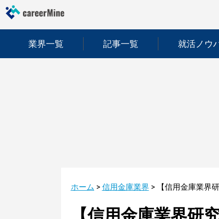
業界一覧
記事一覧
就活ノウ
ホーム
>
信用金庫業界
>
【信用金庫業界研究｜