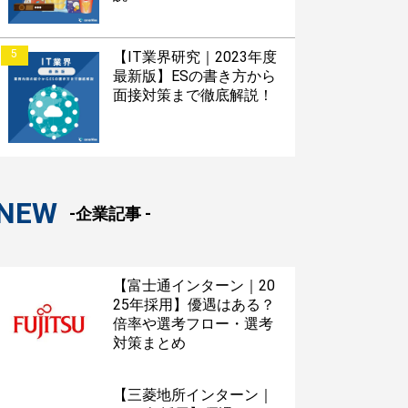
以内にあなただけのESを
対話して面接練習ができ
5
【IT業界研究｜2023年度
最新版】ESの書き方から
面接対策まで徹底解説！
S版はこちら
NEW
roid版はこちら
-企業記事 -
【富士通インターン｜20
25年採用】優遇はある？
倍率や選考フロー・選考
対策まとめ
【三菱地所インターン｜