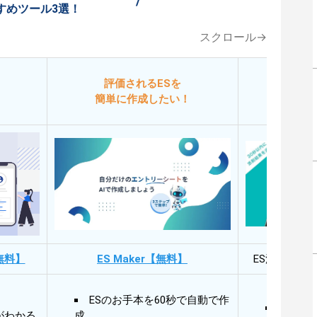
/
すめツール3選！
スクロール→
評価されるESを
今
簡単に作成したい！
添削
無料】
ES Maker【無料】
ES添削・面
ESのお手本を60秒で自動で作
30秒
がわかる
成