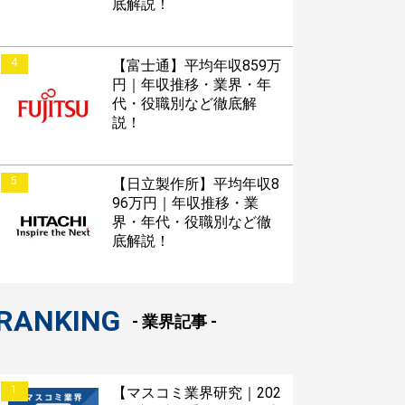
底解説！
4
【富士通】平均年収859万
円｜年収推移・業界・年
代・役職別など徹底解
説！
5
【日立製作所】平均年収8
96万円｜年収推移・業
界・年代・役職別など徹
底解説！
RANKING
- 業界記事 -
1
【マスコミ業界研究｜202