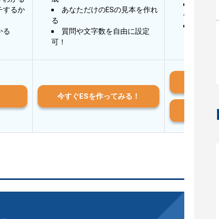
30秒
チするか
あなただけのESの見本を作れ
作成
る
AIと
かる
質問や文字数を自由に設定
る
可！
iO
今すぐESを作ってみる！
And