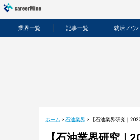
業界一覧
記事一覧
就活ノウ
ホーム
>
石油業界
>
【石油業界研究｜20