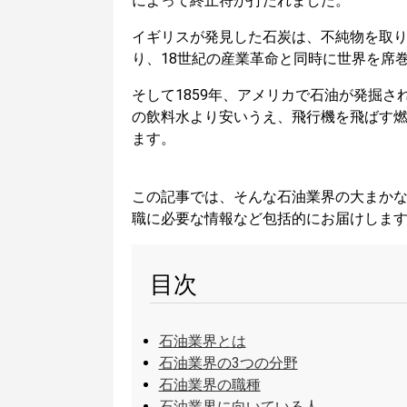
によって終止符が打たれました。
イギリスが発見した石炭は、不純物を取
り、18世紀の産業革命と同時に世界を席
そして1859年、アメリカで石油が発掘
の飲料水より安いうえ、飛行機を飛ばす
ます。
この記事では、そんな石油業界の大まか
職に必要な情報など包括的にお届けしま
目次
石油業界とは
石油業界の3つの分野
石油業界の職種
石油業界に向いている人