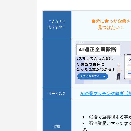
自分に合った企業を
こんな人に
おすすめ！
見つけたい！
AI企業マッチング診断【
サービス名
就活で重要視する事
石油業界とマッチす
特徴
る