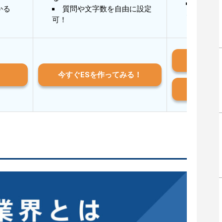
AIと
かる
質問や文字数を自由に設定
る
可！
iO
今すぐESを作ってみる！
And