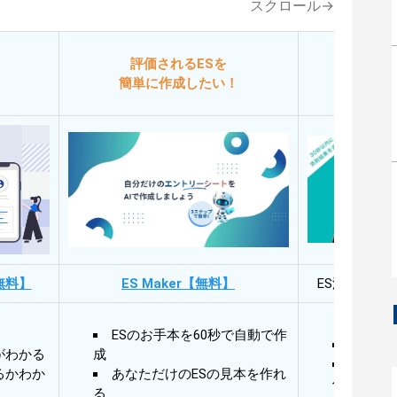
スクロール→
評価されるESを
今
簡単に作成したい！
添削
無料】
ES Maker【無料】
ES添削・面
ESのお手本を60秒で自動で作
30秒
がわかる
成
30秒
るかわか
あなただけのESの見本を作れ
作成
る