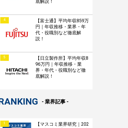
底解説！
4
すぐESを
【富士通】平均年収859万
円｜年収推移・業界・年
してほしい！
代・役職別など徹底解
説！
5
【日立製作所】平均年収8
96万円｜年収推移・業
界・年代・役職別など徹
底解説！
接対策アプリ【無料】
RANKING
- 業界記事 -
以内にあなたのESを添削
以内にあなただけのESを
1
【マスコミ業界研究｜202