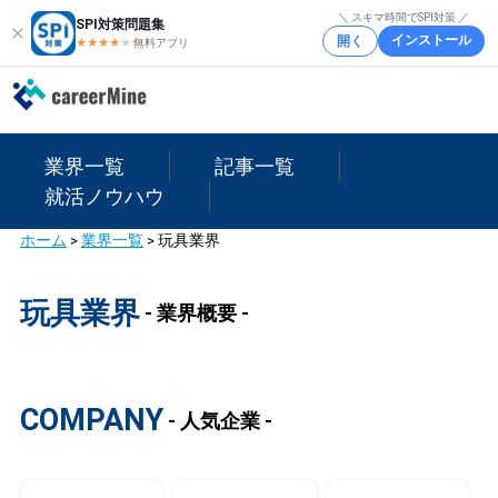
＼ スキマ時間でSPI対策 ／
SPI対策問題集
インストール
開く
★★★★
★
★
無料アプリ
業界一覧
記事一覧
就活ノウハウ
ホーム
>
業界一覧
>
玩具業界
玩具業界
- 業界概要 -
COMPANY
- 人気企業 -