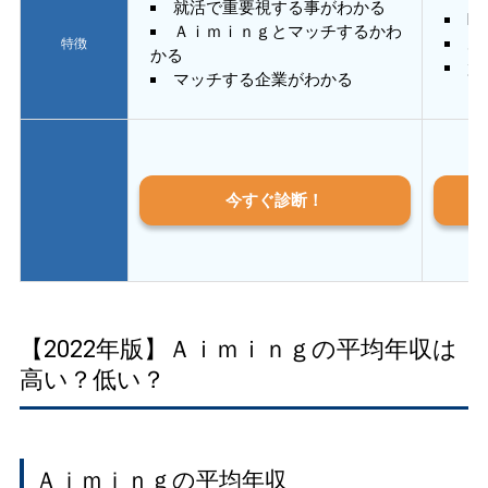
就活で重要視する事がわかる
E
Ａｉｍｉｎｇとマッチするかわ
あ
特徴
かる
質
マッチする企業がわかる
今すぐ診断！
【2022年版】Ａｉｍｉｎｇの平均年収は
高い？低い？
Ａｉｍｉｎｇの平均年収