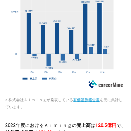
※ 株式会社Ａｉｍｉｎｇが発表している
有価証券報告書
を元に集計し
ています。
2022年度におけるＡｉｍｉｎｇの
売上高
は
120.5億円
で、