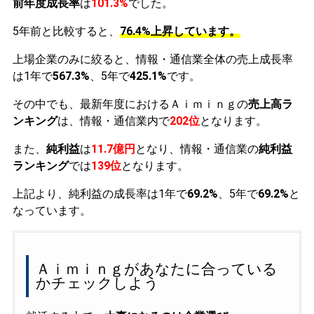
前年度成長率
は
101.3%
でした。
5年前と比較すると、
76.4%上昇しています。
上場企業のみに絞ると、情報・通信業全体の売上成長率
は1年で
567.3%
、5年で
425.1%
です。
その中でも、最新年度におけるＡｉｍｉｎｇの
売上高ラ
ンキング
は、情報・通信業内で
202位
となります。
また、
純利益
は
11.7億円
となり、情報・通信業の
純利益
ランキング
では
139位
となります。
上記より、純利益の成長率は1年で
69.2%
、5年で
69.2%
と
なっています。
Ａｉｍｉｎｇがあなたに合っている
かチェックしよう