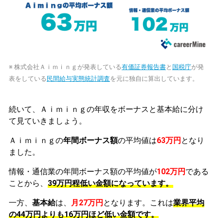
※ 株式会社Ａｉｍｉｎｇが発表している
有価証券報告書
と
国税庁
が発
表をしている
民間給与実態統計調査
を元に独自に算出しています。
続いて、Ａｉｍｉｎｇの年収をボーナスと基本給に分け
て見ていきましょう。
Ａｉｍｉｎｇの
年間ボーナス額
の平均値は
63万円
となり
ました。
情報・通信業の年間ボーナス額の平均値が
102万円
である
ことから、
39万円程低い金額になっています。
一方、
基本給
は、
月27万円
となります。これは
業界平均
の
44万円よりも16万円ほど低い金額です。