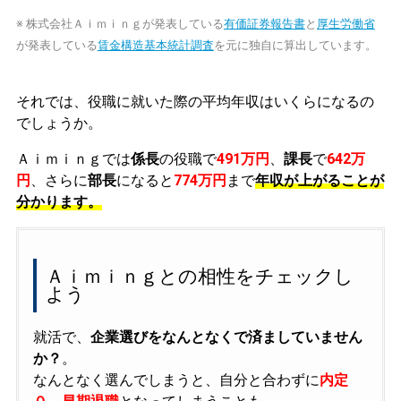
※ 株式会社Ａｉｍｉｎｇが発表している
有価証券報告書
と
厚生労働省
が発表している
賃金構造基本統計調査
を元に独自に算出しています。
それでは、役職に就いた際の平均年収はいくらになるの
でしょうか。
Ａｉｍｉｎｇでは
係長
の役職で
491万円
、
課長
で
642万
円
、さらに
部長
になると
774万円
まで
年収が上がることが
分かります。
Ａｉｍｉｎｇとの相性をチェックし
よう
就活で、
企業選びをなんとなくで済ましていません
か？
。
なんとなく選んでしまうと、自分と合わずに
内定