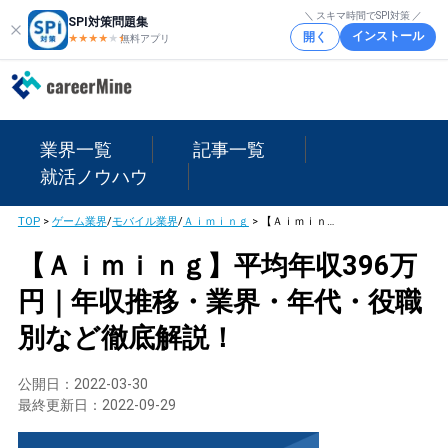
＼ スキマ時間でSPI対策 ／
SPI対策問題集
インストール
開く
★★★★
★
★
無料アプリ
業界一覧
記事一覧
就活ノウハウ
TOP
>
ゲーム業界
/
モバイル業界
/
Ａｉｍｉｎｇ
>
【Ａｉｍｉｎｇ】平均年収396万円｜年収推移・業界・年代・役職別など徹底解説！
【Ａｉｍｉｎｇ】平均年収396万
円｜年収推移・業界・年代・役職
別など徹底解説！
公開日：
2022-03-30
最終更新日：
2022-09-29