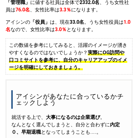
「管理職」
に値する社員は全体で
2332.0名
、うち女性社
員は
76.0名
、女性比率は
3.3％
になります。
アイシンの
「役員」
は、現在
33.0名
。うち女性役員は
1.0
名
なので、女性比率は
3.0％
となります。
この数値を参考にしてみると、活躍のイメージが湧き
やすくなるのではないでしょうか？
実際にOG訪問や
口コミサイトを参考に、自分のキャリアアップのイメ
ージを明確にしておきましょう。
アイシンがあなたに合っているかチ
ェックしよう
就活する上で、
大事になるのは企業選び
。
なんとなく選んでしまうと、自分と合わずに
内定
０、早期退職
となってしまうことも……。