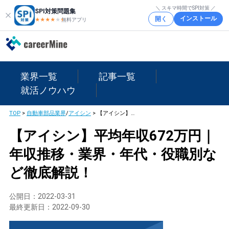
＼ スキマ時間でSPI対策 ／
SPI対策問題集
インストール
開く
★★★★
★
★
無料アプリ
業界一覧
記事一覧
就活ノウハウ
TOP
>
自動車部品業界
/
アイシン
>
【アイシン】平均年収672万円｜年収推移・業界・年代・役職別など徹底解説！
【アイシン】平均年収672万円｜
年収推移・業界・年代・役職別な
ど徹底解説！
公開日：
2022-03-31
最終更新日：
2022-09-30