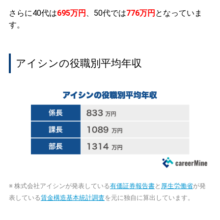
さらに40代は
695万円
、50代では
776万円
となっていま
す。
アイシンの役職別平均年収
※ 株式会社アイシンが発表している
有価証券報告書
と
厚生労働省
が発
表している
賃金構造基本統計調査
を元に独自に算出しています。