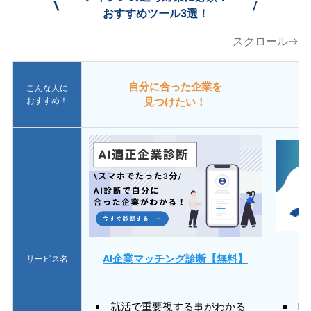
\
/
おすすめツール3選！
スクロール→
自分に合った企業を
こんな人に
おすすめ！
見つけたい！
AI企業マッチング診断【無料】
サービス名
就活で重要視する事がわかる
E