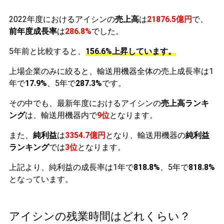
2022年度におけるアイシンの
売上高
は
21876.5億円
で、
前年度成長率
は
286.8%
でした。
5年前と比較すると、
156.6%上昇しています。
上場企業のみに絞ると、輸送用機器全体の売上成長率は1
年で
17.9%
、5年で
287.3%
です。
その中でも、最新年度におけるアイシンの
売上高ランキ
ング
は、輸送用機器内で
9位
となります。
また、
純利益
は
3354.7億円
となり、輸送用機器の
純利益
ランキング
では
3位
となります。
上記より、純利益の成長率は1年で
818.8%
、5年で
818.8%
となっています。
アイシンの残業時間はどれくらい？