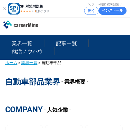
＼ スキマ時間でSPI対策 ／
SPI対策問題集
インストール
開く
★★★★
★
★
無料アプリ
業界一覧
記事一覧
就活ノウハウ
ホーム
>
業界一覧
>
自動車部品業界
自動車部品業界
- 業界概要 -
COMPANY
- 人気企業 -