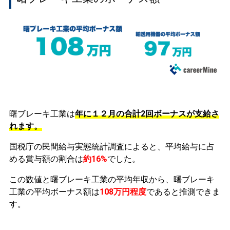
曙ブレーキ工業は
年に１２月の合計2回ボーナスが支給さ
れます。
国税庁の民間給与実態統計調査によると、平均給与に占
める賞与額の割合は
約16%
でした。
この数値と曙ブレーキ工業の平均年収から、曙ブレーキ
工業の平均ボーナス額は
108万円程度
であると推測できま
す。