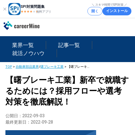
＼ スキマ時間でSPI対策 ／
SPI対策問題集
インストール
開く
★★★★
★
★
無料アプリ
業界一覧
記事一覧
就活ノウハウ
TOP
>
自動車部品業界
/
曙ブレーキ工業
>
【曙ブレーキ工業】新卒で就職するためには？採用フローや選考対策を徹底解説！
【曙ブレーキ工業】新卒で就職す
るためには？採用フローや選考
対策を徹底解説！
公開日：
2022-09-03
最終更新日：
2022-09-28