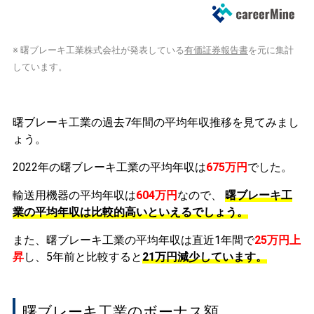
※ 曙ブレーキ工業株式会社が発表している
有価証券報告書
を元に集計
しています。
曙ブレーキ工業の過去7年間の平均年収推移を見てみまし
ょう。
2022年の曙ブレーキ工業の平均年収は
675万円
でした。
輸送用機器の平均年収は
604万円
なので、
曙ブレーキ工
業の平均年収は比較的高いといえるでしょう。
また、曙ブレーキ工業の平均年収は直近1年間で
25万円
上
昇
し、5年前と比較すると
21万円
減少
しています。
曙ブレーキ工業のボーナス額