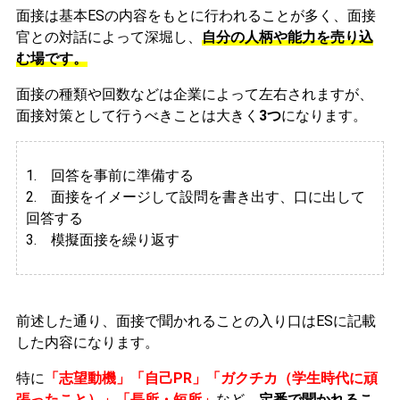
面接は基本ESの内容をもとに行われることが多く、面接
官との対話によって深堀し、
自分の人柄や能力を売り込
む場です。
面接の種類や回数などは企業によって左右されますが、
面接対策として行うべきことは大きく
3つ
になります。
1. 回答を事前に準備する
2.
面接をイメージして設問を書き出す、口に出して
回答する
3. 模擬面接を繰り返す
前述した通り、面接で聞かれることの入り口はESに記載
した内容になります。
特に
「志望動機」「自己PR」「ガクチカ（学生時代に頑
張ったこと）」「長所・短所」
など、
定番で聞かれるこ