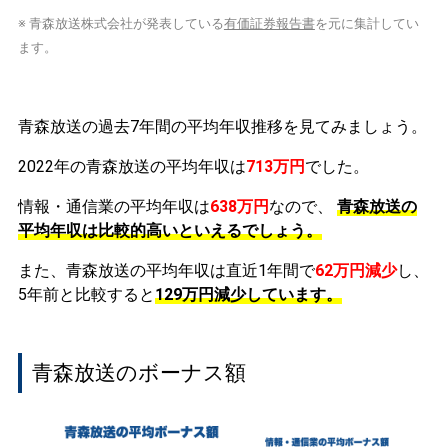
※ 青森放送株式会社が発表している
有価証券報告書
を元に集計してい
ます。
青森放送の過去7年間の平均年収推移を見てみましょう。
2022年の青森放送の平均年収は
713万円
でした。
情報・通信業の平均年収は
638万円
なので、
青森放送の
平均年収は比較的高いといえるでしょう。
また、青森放送の平均年収は直近1年間で
62万円
減少
し、
5年前と比較すると
129万円
減少
しています。
青森放送のボーナス額