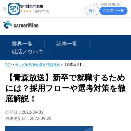
＼ スキマ時間でSPI対策 ／
SPI対策問題集
インストール
開く
★★★★
★
★
無料アプリ
業界一覧
記事一覧
就活ノウハウ
TOP
>
テレビ業界
/
通信業界
/
青森放送
>
【青森放送】新卒で就職するためには？採用フローや選考対策を徹底解説！
【青森放送】新卒で就職するため
には？採用フローや選考対策を徹
底解説！
公開日：
2022-09-03
最終更新日：
2022-09-28