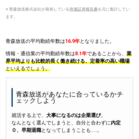
※ 青森放送株式会社が発表している
有価証券報告書
を元に集計してい
ます。
青森放送の平均勤続年数は
16.9年
となりました。
情報・通信業の平均勤続年数は
8.1年
であることから、
業
界平均よりも比較的長く働き続ける、定着率の高い職場
といえるでしょう。
青森放送があなたに合っているかチ
ェックしよう
就活する上で、
大事になるのは企業選び
。
なんとなく選んでしまうと、自分と合わずに
内定
０、早期退職
となってしまうことも……。