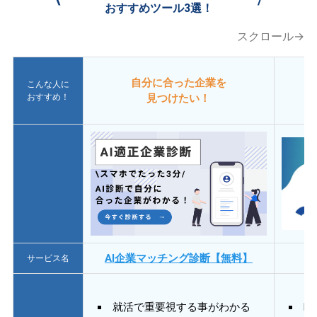
おすすめツール3選！
スクロール→
自分に合った企業を
こんな人に
おすすめ！
見つけたい！
AI企業マッチング診断【無料】
サービス名
就活で重要視する事がわかる
E